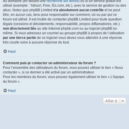
du domaine (en faisant une
recherche sur whois
) ou si un service gratuit est
utilisé (exemple : Yahoo!, Free, f2s.com, etc.), avec le service de gestion ou des
abus. Notez que phpBB Limited
n’a absolument aucun contrôle
et ne peut
être, en aucun cas, tenu pour responsable sur
comment
,
où
ou
par qui
ce
forum est utilisé. Il est inutile de contacter phpBB Limited pour toute question
légale (cessions et désistements, responsabilité, propos diffamatoires, etc.)
non directement liée
au site Internet phpbb.com ou au logiciel phpBB lui-
même. Si vous adressez un courriel au groupe phpBB à propos de l’utilisation
par une tierce partie
de ce logiciel vous devez vous attendre à une réponse
très courte voire à aucune réponse du tout.
Haut
Comment puis-je contacter un administrateur du forum ?
Pour l’ensemble des utilisateurs du forum, vous pouvez utiliser le lien « Nous
contacter », si ce dernier a été activé par un administrateur.
Pour les membres du forum, vous pouvez également utiliser le lien « L’équipe
du forum ».
Haut
Aller à