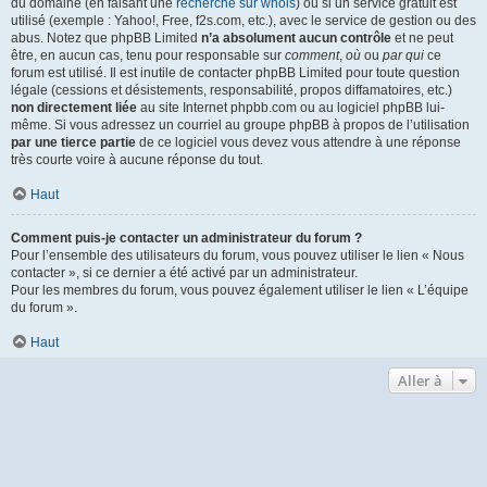
du domaine (en faisant une
recherche sur whois
) ou si un service gratuit est
utilisé (exemple : Yahoo!, Free, f2s.com, etc.), avec le service de gestion ou des
abus. Notez que phpBB Limited
n’a absolument aucun contrôle
et ne peut
être, en aucun cas, tenu pour responsable sur
comment
,
où
ou
par qui
ce
forum est utilisé. Il est inutile de contacter phpBB Limited pour toute question
légale (cessions et désistements, responsabilité, propos diffamatoires, etc.)
non directement liée
au site Internet phpbb.com ou au logiciel phpBB lui-
même. Si vous adressez un courriel au groupe phpBB à propos de l’utilisation
par une tierce partie
de ce logiciel vous devez vous attendre à une réponse
très courte voire à aucune réponse du tout.
Haut
Comment puis-je contacter un administrateur du forum ?
Pour l’ensemble des utilisateurs du forum, vous pouvez utiliser le lien « Nous
contacter », si ce dernier a été activé par un administrateur.
Pour les membres du forum, vous pouvez également utiliser le lien « L’équipe
du forum ».
Haut
Aller à