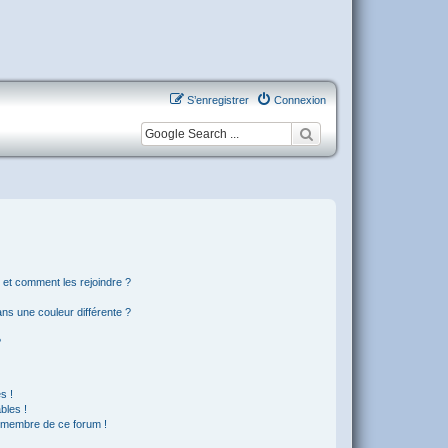
S’enregistrer
Connexion
s et comment les rejoindre ?
s une couleur différente ?
?
s !
bles !
n membre de ce forum !