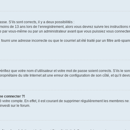
sse. S’ils sont corrects, il y a deux possibilités :
 moins de 13 ans lors de l’enregistrement, alors vous devrez suivre les instruction
ée par vous-même ou par un administrateur avant que vous puissiez vous connecter. 
fourni une adresse incorrecte ou que le courriel ait été traité par un filtre anti-spam
rifiez que votre nom d’utilisateur et votre mot de passe soient corrects. S’ils le so
priétaire du site Internet ait une erreur de configuration de son côté, et qu’il devra
me connecter ?!
mé votre compte. En effet, il est courant de supprimer régulièrement les membres ne 
investi sur le forum.