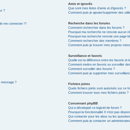
Amis et ignorés
Que sont mes listes d’amis et d’ignorés ?
ur ?
Comment puis-je ajouter/supprimer des utilis
Recherche dans les forums
e me connecter !?
Comment rechercher dans les forums ?
Pourquoi ma recherche ne renvoie aucun ré
Pourquoi ma recherche renvoie une page bl
Comment rechercher des membres ?
Comment puis-je trouver mes propres mess
Surveillance et favoris
Quelle est la différence entre les favoris et l
Comment mettre en favoris ou surveiller des
Comment surveiller des forums ?
Comment puis-je supprimer mes surveillanc
de message ?
Fichiers joints
Quels fichiers joints sont autorisés sur ce f
Comment trouver tous mes fichiers joints ?
Concernant phpBB
Qui a développé ce logiciel de forum ?
Pourquoi la fonctionnalité X n’est pas dispon
Qui contacter pour les abus ou les questio
Comment puis-je contacter un administrateu