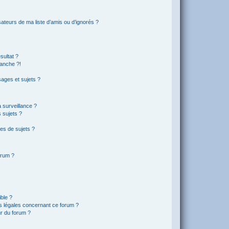
ateurs de ma liste d’amis ou d’ignorés ?
sultat ?
anche ?!
ages et sujets ?
a surveillance ?
 sujets ?
es de sujets ?
orum ?
ible ?
ns légales concernant ce forum ?
r du forum ?