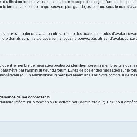
 d’utilisateur lorsque vous consultez les messages d’un sujet. L’une d’elles peut 
sur le forum. La seconde image, souvent plus grande, est connue sous le nom d’av
vous pouvez ajouter un avatar en utilisant l’une des quatre méthodes d’avatar suivant
ière dont ils sont mis à disposition. Si vous ne pouvez pas utiliser d’avatar, contac
indiquent le nombre de messages postés ou identifient certains membres tels que le
st paramétré par l’administrateur du forum. Évitez de poster des messages sur le fo
un modérateur (ou un administrateur) peut facilement abaisser votre compteur de me
demande de me connecter !?
laire intégré (si la fonction a été activée par l’administrateur). Ceci pour empêcher