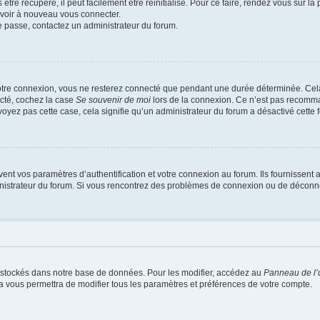
tre récupéré, il peut facilement être réinitialisé. Pour ce faire, rendez vous sur l
uvoir à nouveau vous connecter.
de passe, contactez un administrateur du forum.
otre connexion, vous ne resterez connecté que pendant une durée déterminée. Cel
ecté, cochez la case
Se souvenir de moi
lors de la connexion. Ce n’est pas recomma
 voyez pas cette case, cela signifie qu’un administrateur du forum a désactivé cette f
t vos paramètres d’authentification et votre connexion au forum. Ils fournissent au
inistrateur du forum. Si vous rencontrez des problèmes de connexion ou de déconne
 stockés dans notre base de données. Pour les modifier, accédez au
Panneau de l’u
la vous permettra de modifier tous les paramètres et préférences de votre compte.