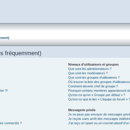
mment)
es fréquemment)
Niveaux d’utilisateurs et groupes
Que sont les administrateurs ?
Que sont les modérateurs ?
Que sont les groupes d’utilisateurs ?
Où trouver la liste des groupes d’utilisateur
Comment devenir chef de groupe ?
ter ?!
Pourquoi certains membres apparaissent dan
Qu’est-ce qu’un « Groupe par défaut » ?
Qu’est-ce que le lien « L’équipe du forum » 
Messagerie privée
Je ne peux pas envoyer de messages privé
Je reçois sans arrêt des messages indésira
res connectés ?
J’ai reçu un spam ou un courriel abusif d’u