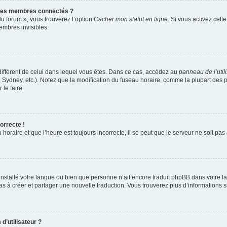
 des membres connectés ?
du forum », vous trouverez l’option
Cacher mon statut en ligne
. Si vous activez cett
mbres invisibles.
e différent de celui dans lequel vous êtes. Dans ce cas, accédez au
panneau de l’util
, Sydney, etc.). Notez que la modification du fuseau horaire, comme la plupart de
le faire.
orrecte !
horaire et que l’heure est toujours incorrecte, il se peut que le serveur ne soit pa
as installé votre langue ou bien que personne n’ait encore traduit phpBB dans votr
 pas à créer et partager une nouvelle traduction. Vous trouverez plus d’informations su
d’utilisateur ?