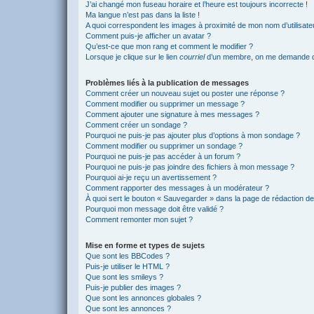
J’ai changé mon fuseau horaire et l’heure est toujours incorrecte !
Ma langue n’est pas dans la liste !
A quoi correspondent les images à proximité de mon nom d’utilisate
Comment puis-je afficher un avatar ?
Qu’est-ce que mon rang et comment le modifier ?
Lorsque je clique sur le lien
courriel
d’un membre, on me demande d
Problèmes liés à la publication de messages
Comment créer un nouveau sujet ou poster une réponse ?
Comment modifier ou supprimer un message ?
Comment ajouter une signature à mes messages ?
Comment créer un sondage ?
Pourquoi ne puis-je pas ajouter plus d’options à mon sondage ?
Comment modifier ou supprimer un sondage ?
Pourquoi ne puis-je pas accéder à un forum ?
Pourquoi ne puis-je pas joindre des fichiers à mon message ?
Pourquoi ai-je reçu un avertissement ?
Comment rapporter des messages à un modérateur ?
À quoi sert le bouton « Sauvegarder » dans la page de rédaction 
Pourquoi mon message doit être validé ?
Comment remonter mon sujet ?
Mise en forme et types de sujets
Que sont les BBCodes ?
Puis-je utiliser le HTML ?
Que sont les smileys ?
Puis-je publier des images ?
Que sont les annonces globales ?
Que sont les annonces ?