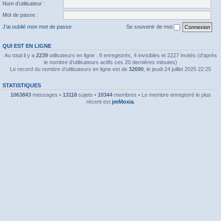
Nom d’utilisateur :
Mot de passe :
J’ai oublié mon mot de passe
Se souvenir de moi
QUI EST EN LIGNE
Au total il y a
2239
utilisateurs en ligne : 8 enregistrés, 4 invisibles et 2227 invités (d’après
le nombre d’utilisateurs actifs ces 20 dernières minutes)
Le record du nombre d’utilisateurs en ligne est de
32690
, le jeudi 24 juillet 2025 22:25
STATISTIQUES
1063843
messages •
13118
sujets •
10344
membres • Le membre enregistré le plus
récent est
jmMoxia
.