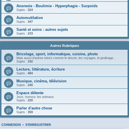
Anorexie - Boulimie - Hyperphagie - Surpoids
Sujets :
324
Automutilation
Sujets :
347
Santé et soins : autres sujets
Sujets :
233
Autres Rubriques
Bricolage, sport, informatique, cuisine, photo
Mais aussi d'autres loisirs comme le dessin, les voyages, le jardinage...
Sujets :
192
Lecture, littérature, écriture
Sujets :
484
Musique, cinéma, télévision
Sujets :
240
Espace détente
Jeux, humour, les animaux.
Sujets :
220
Parler d'autre chose
Sujets :
359
CONNEXION
•
S’ENREGISTRER