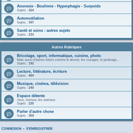
Anorexie - Boulimie - Hyperphagie - Surpoids
Sujets :
324
Automutilation
Sujets :
347
Santé et soins : autres sujets
Sujets :
233
Autres Rubriques
Bricolage, sport, informatique, cuisine, photo
Mais aussi d'autres loisirs comme le dessin, les voyages, le jardinage...
Sujets :
192
Lecture, littérature, écriture
Sujets :
484
Musique, cinéma, télévision
Sujets :
240
Espace détente
Jeux, humour, les animaux.
Sujets :
220
Parler d'autre chose
Sujets :
359
CONNEXION
•
S’ENREGISTRER