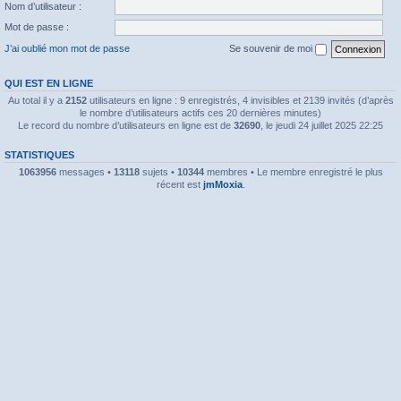
Nom d’utilisateur :
Mot de passe :
J’ai oublié mon mot de passe
Se souvenir de moi
QUI EST EN LIGNE
Au total il y a
2152
utilisateurs en ligne : 9 enregistrés, 4 invisibles et 2139 invités (d’après
le nombre d’utilisateurs actifs ces 20 dernières minutes)
Le record du nombre d’utilisateurs en ligne est de
32690
, le jeudi 24 juillet 2025 22:25
STATISTIQUES
1063956
messages •
13118
sujets •
10344
membres • Le membre enregistré le plus
récent est
jmMoxia
.