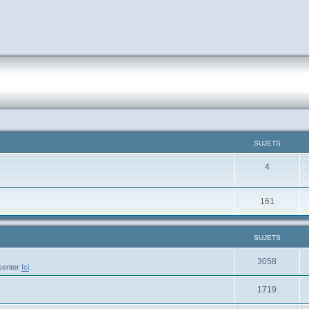
SUJETS
4
161
SUJETS
3058
ésenter
Ici
.
1719