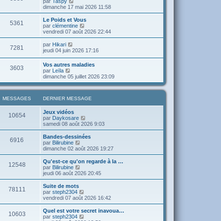
V
par
Taspy
m
n
a
e
o
dimanche 17 mai 2026 11:58
e
i
g
d
i
s
e
e
e
r
Le Poids et Vous
s
r
5361
r
l
V
par
clémentine
a
m
n
e
o
vendredi 07 août 2026 22:44
g
e
i
d
i
e
s
e
e
r
V
par
Hikari
s
r
7281
r
l
o
jeudi 04 juin 2026 17:16
a
m
n
e
i
g
e
i
d
r
e
Vos autres maladies
s
e
e
3603
l
V
par
Leïla
s
r
r
e
o
dimanche 05 juillet 2026 23:09
a
m
n
d
i
g
e
i
e
r
e
s
e
r
l
s
r
n
MESSAGES
DERNIER MESSAGE
e
a
m
i
d
g
e
e
e
Jeux vidéos
e
s
10654
r
r
V
par
Daykosare
s
m
n
o
samedi 08 août 2026 9:03
a
e
i
i
g
s
e
r
Bandes-dessinées
e
s
6916
r
l
V
par
Bilirubine
a
m
e
o
dimanche 02 août 2026 19:27
g
e
d
i
e
s
e
r
Qu'est-ce qu'on regarde à la …
12548
s
r
l
V
par
Bilirubine
a
n
e
o
jeudi 06 août 2026 20:45
g
i
d
i
e
e
e
r
Suite de mots
r
78111
r
l
V
par
steph2304
m
n
e
o
vendredi 07 août 2026 16:42
e
i
d
i
s
e
e
r
Quel est votre secret inavoua…
s
r
10603
r
l
V
par
steph2304
a
m
n
e