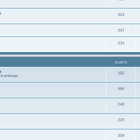
s
324
347
233
SUJETS
o
192
e jardinage...
484
240
220
359