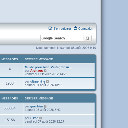
S’enregistrer
Connexion
Nous sommes le samedi 08 août 2026 9:10
MESSAGES
DERNIER MESSAGE
Guide pour bien s'intégrer su…
4
V
par
Archaos
o
vendredi 17 février 2012 14:22
i
r
V
par
clémentine
1900
l
o
samedi 01 août 2026 18:16
e
i
d
r
e
l
r
e
MESSAGES
DERNIER MESSAGE
n
d
i
e
V
par
grainbleu
650054
e
r
o
samedi 08 août 2026 8:42
r
n
i
m
i
r
V
par
Hikari
e
e
15156
l
o
vendredi 07 août 2026 22:27
s
r
e
i
s
m
d
r