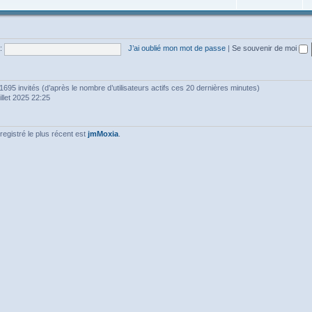
:
J’ai oublié mon mot de passe
|
Se souvenir de moi
et 1695 invités (d’après le nombre d’utilisateurs actifs ces 20 dernières minutes)
uillet 2025 22:25
gistré le plus récent est
jmMoxia
.