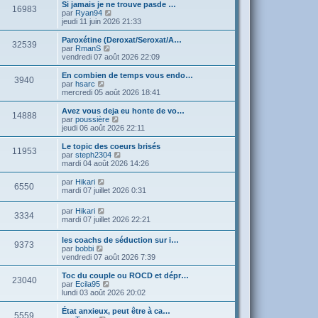
a
e
Si jamais je ne trouve pasde …
e
16983
l
g
s
V
par
Ryan94
r
e
e
s
o
jeudi 11 juin 2026 21:33
n
d
a
i
i
e
g
r
e
Paroxétine (Deroxat/Seroxat/A…
r
32539
e
l
V
r
par
RmanS
n
e
o
m
vendredi 07 août 2026 22:09
i
d
i
e
e
e
r
s
En combien de temps vous endo…
r
3940
r
l
s
V
par
hsarc
m
n
e
a
o
mercredi 05 août 2026 18:41
e
i
d
g
i
s
e
e
e
r
Avez vous deja eu honte de vo…
s
r
14888
r
l
V
par
poussière
a
m
n
e
o
jeudi 06 août 2026 22:11
g
e
i
d
i
e
s
e
e
r
Le topic des coeurs brisés
s
r
11953
r
l
V
par
steph2304
a
m
n
e
o
mardi 04 août 2026 14:26
g
e
i
d
i
e
s
e
e
r
V
par
Hikari
s
r
6550
r
l
o
mardi 07 juillet 2026 0:31
a
m
n
e
i
g
e
i
d
r
e
V
par
Hikari
s
e
e
3334
l
o
mardi 07 juillet 2026 22:21
s
r
r
e
i
a
m
n
d
r
g
e
i
les coachs de séduction sur i…
e
9373
l
e
s
V
e
par
bobbi
r
e
s
o
r
vendredi 07 août 2026 7:39
n
d
a
i
m
i
e
g
r
e
e
Toc du couple ou ROCD et dépr…
r
23040
e
l
s
r
V
par
Ecila95
n
e
s
m
o
lundi 03 août 2026 20:02
i
d
a
e
i
e
e
g
s
r
État anxieux, peut être à ca…
r
5559
r
e
s
l