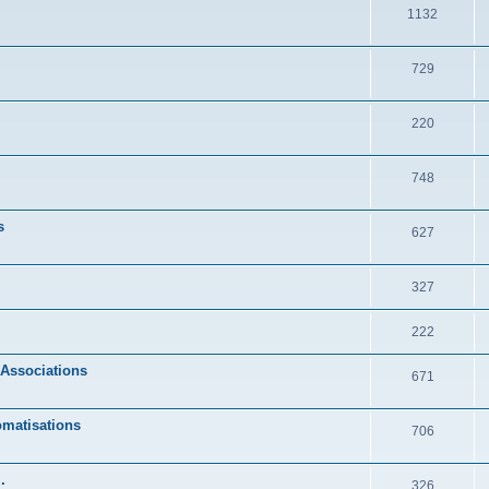
1132
729
220
748
s
627
327
222
 Associations
671
omatisations
706
.
326