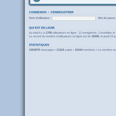
CONNEXION
•
S’ENREGISTRER
Nom d’utilisateur :
Mot de passe 
QUI EST EN LIGNE
Au total il y a
1708
utilisateurs en ligne : 11 enregistrés, 2 invisibles 
Le record du nombre d’utilisateurs en ligne est de
32690
, le jeudi 24 j
STATISTIQUES
1063878
messages •
13118
sujets •
10344
membres • Le membre enre