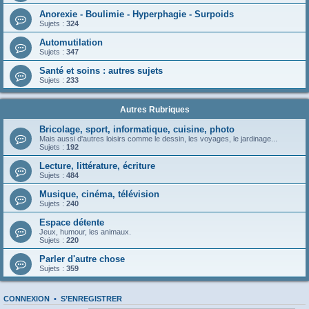
Anorexie - Boulimie - Hyperphagie - Surpoids
Sujets :
324
Automutilation
Sujets :
347
Santé et soins : autres sujets
Sujets :
233
Autres Rubriques
Bricolage, sport, informatique, cuisine, photo
Mais aussi d'autres loisirs comme le dessin, les voyages, le jardinage...
Sujets :
192
Lecture, littérature, écriture
Sujets :
484
Musique, cinéma, télévision
Sujets :
240
Espace détente
Jeux, humour, les animaux.
Sujets :
220
Parler d'autre chose
Sujets :
359
CONNEXION
•
S’ENREGISTRER