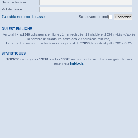
Nom d’utilisateur :
Mot de passe :
J’ai oublié mon mot de passe
Se souvenir de moi
QUI EST EN LIGNE
Au total il y a
2349
utilisateurs en ligne : 14 enregistrés, 1 invisible et 2334 invités (d’après
le nombre d’utilisateurs actifs ces 20 dernières minutes)
Le record du nombre d’utilisateurs en ligne est de
32690
, le jeudi 24 juillet 2025 22:25
STATISTIQUES
1063766
messages •
13118
sujets •
10345
membres • Le membre enregistré le plus
récent est
jmMoxia
.