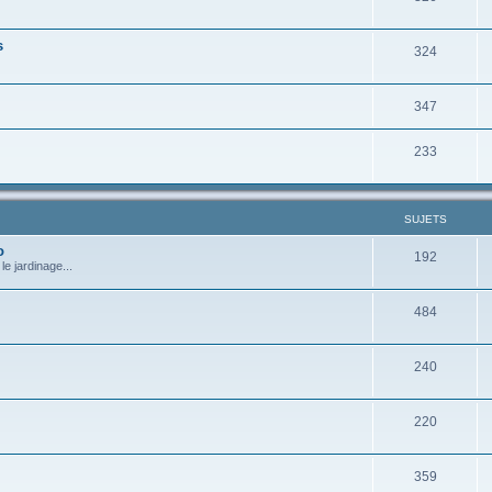
s
324
347
233
SUJETS
o
192
e jardinage...
484
240
220
359