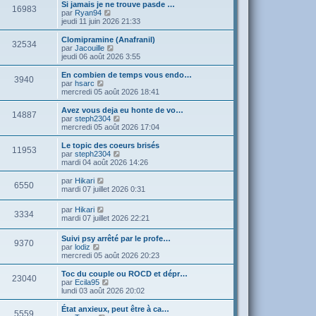
a
e
Si jamais je ne trouve pasde …
e
16983
l
g
s
V
par
Ryan94
r
e
e
s
o
jeudi 11 juin 2026 21:33
n
d
a
i
i
e
g
r
e
Clomipramine (Anafranil)
r
32534
e
l
V
r
par
Jacouille
n
e
o
m
jeudi 06 août 2026 3:55
i
d
i
e
e
e
r
s
En combien de temps vous endo…
r
3940
r
l
s
V
par
hsarc
m
n
e
a
o
mercredi 05 août 2026 18:41
e
i
d
g
i
s
e
e
e
r
Avez vous deja eu honte de vo…
s
r
14887
r
l
V
par
steph2304
a
m
n
e
o
mercredi 05 août 2026 17:04
g
e
i
d
i
e
s
e
e
r
Le topic des coeurs brisés
s
r
11953
r
l
V
par
steph2304
a
m
n
e
o
mardi 04 août 2026 14:26
g
e
i
d
i
e
s
e
e
r
V
par
Hikari
s
r
6550
r
l
o
mardi 07 juillet 2026 0:31
a
m
n
e
i
g
e
i
d
r
e
V
par
Hikari
s
e
e
3334
l
o
mardi 07 juillet 2026 22:21
s
r
r
e
i
a
m
n
d
r
g
e
i
Suivi psy arrêté par le profe…
e
9370
l
e
s
V
e
par
lodiz
r
e
s
o
r
mercredi 05 août 2026 20:23
n
d
a
i
m
i
e
g
r
e
e
Toc du couple ou ROCD et dépr…
r
23040
e
l
s
r
V
par
Ecila95
n
e
s
m
o
lundi 03 août 2026 20:02
i
d
a
e
i
e
e
g
s
r
État anxieux, peut être à ca…
r
5559
r
e
s
l