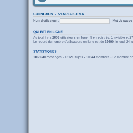
CONNEXION
•
S’ENREGISTRER
Nom d’utilisateur :
Mot de passe 
QUI EST EN LIGNE
Au total il y a
2803
utilisateurs en ligne : 5 enregistrés, 1 invisible et 
Le record du nombre d’utilisateurs en ligne est de
32690
, le jeudi 24 j
STATISTIQUES
1063640
messages •
13121
sujets •
10344
membres • Le membre enre