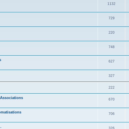
1132
729
220
748
s
627
327
222
 Associations
670
omatisations
706
.
326