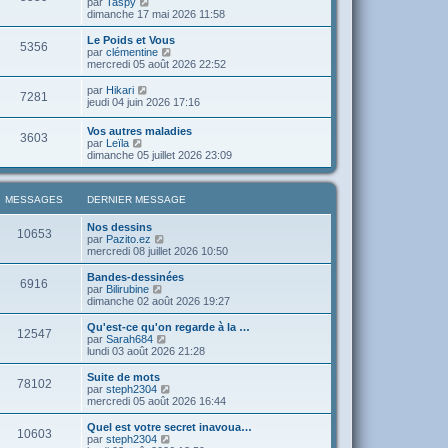
V
par
Taspy
m
n
a
e
o
dimanche 17 mai 2026 11:58
e
i
g
d
i
s
e
e
e
r
Le Poids et Vous
s
r
5356
r
l
V
par
clémentine
a
m
n
e
o
mercredi 05 août 2026 22:52
g
e
i
d
i
e
s
e
e
r
V
par
Hikari
s
r
7281
r
l
o
jeudi 04 juin 2026 17:16
a
m
n
e
i
g
e
i
d
r
e
Vos autres maladies
s
e
e
3603
l
V
par
Leïla
s
r
r
e
o
dimanche 05 juillet 2026 23:09
a
m
n
d
i
g
e
i
e
r
e
s
e
r
l
s
r
n
MESSAGES
DERNIER MESSAGE
e
a
m
i
d
g
e
e
e
Nos dessins
e
s
10653
r
r
V
par
Pazito.ez
s
m
n
o
mercredi 08 juillet 2026 10:50
a
e
i
i
g
s
e
r
Bandes-dessinées
e
s
6916
r
l
V
par
Bilirubine
a
m
e
o
dimanche 02 août 2026 19:27
g
e
d
i
e
s
e
r
Qu'est-ce qu'on regarde à la …
12547
s
r
l
V
par
Sarah684
a
n
e
o
lundi 03 août 2026 21:28
g
i
d
i
e
e
e
r
Suite de mots
r
78102
r
l
V
par
steph2304
m
n
e
o
mercredi 05 août 2026 16:44
e
i
d
i
s
e
e
r
Quel est votre secret inavoua…
s
r
10603
r
l
V
par
steph2304
a
m
n
e