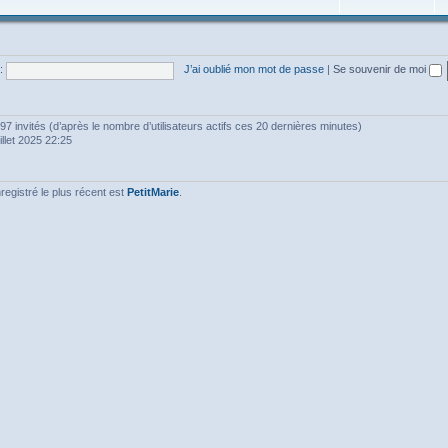
:
J’ai oublié mon mot de passe
|
Se souvenir de moi
2797 invités (d’après le nombre d’utilisateurs actifs ces 20 dernières minutes)
uillet 2025 22:25
gistré le plus récent est
PetitMarie
.