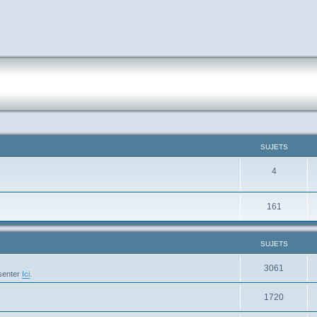
SUJETS
4
161
SUJETS
3061
ésenter
Ici
.
1720