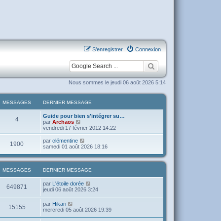
S’enregistrer
Connexion
Nous sommes le jeudi 06 août 2026 5:14
MESSAGES
DERNIER MESSAGE
Guide pour bien s'intégrer su…
4
V
par
Archaos
o
vendredi 17 février 2012 14:22
i
r
V
par
clémentine
1900
l
o
samedi 01 août 2026 18:16
e
i
d
r
e
l
r
e
MESSAGES
DERNIER MESSAGE
n
d
i
e
V
par
L'étoile dorée
649871
e
r
o
jeudi 06 août 2026 3:24
r
n
i
m
i
r
V
par
Hikari
e
e
15155
l
o
mercredi 05 août 2026 19:39
s
r
e
i
s
m
d
r