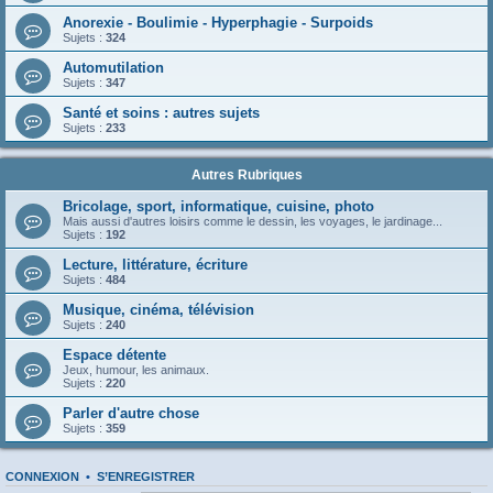
Anorexie - Boulimie - Hyperphagie - Surpoids
Sujets :
324
Automutilation
Sujets :
347
Santé et soins : autres sujets
Sujets :
233
Autres Rubriques
Bricolage, sport, informatique, cuisine, photo
Mais aussi d'autres loisirs comme le dessin, les voyages, le jardinage...
Sujets :
192
Lecture, littérature, écriture
Sujets :
484
Musique, cinéma, télévision
Sujets :
240
Espace détente
Jeux, humour, les animaux.
Sujets :
220
Parler d'autre chose
Sujets :
359
CONNEXION
•
S’ENREGISTRER