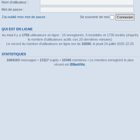
Nom d’utilisateur :
Mot de passe :
J’ai oublié mon mot de passe
Se souvenir de moi
QUI EST EN LIGNE
Au total il y a
1755
utilisateurs en ligne : 15 enregistrés, 5 invisibles et 1735 invités (d’après
le nombre d’utilisateurs actifs ces 20 dernières minutes)
Le record du nombre d’utilisateurs en ligne est de
32690
, le jeudi 24 juillet 2025 22:25
STATISTIQUES
1064163
messages •
13117
sujets •
10345
membres • Le membre enregistré le plus
récent est
ElliottVic
.