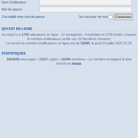
Nom d’utilisateur :
Mot de passe :
J’ai oublié mon mot de passe
Se souvenir de moi
QUI EST EN LIGNE
Au total il y a
1742
utilisateurs en ligne : 12 enregistrés, 4 invisibles et 1726 invités (d’après
le nombre d’utilisateurs actifs ces 20 dernières minutes)
Le record du nombre d’utilisateurs en ligne est de
32690
, le jeudi 24 juillet 2025 22:25
STATISTIQUES
1064259
messages •
13117
sujets •
10346
membres • Le membre enregistré le plus
récent est
lunaa
.