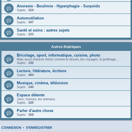
Anorexie - Boulimie - Hyperphagie - Surpoids
Sujets :
324
Automutilation
Sujets :
347
Santé et soins : autres sujets
Sujets :
233
Autres Rubriques
Bricolage, sport, informatique, cuisine, photo
Mais aussi d'autres loisirs comme le dessin, les voyages, le jardinage...
Sujets :
192
Lecture, littérature, écriture
Sujets :
484
Musique, cinéma, télévision
Sujets :
240
Espace détente
Jeux, humour, les animaux.
Sujets :
220
Parler d'autre chose
Sujets :
359
CONNEXION
•
S’ENREGISTRER