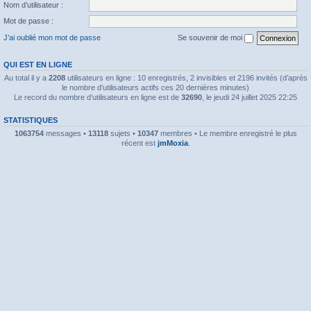
Nom d’utilisateur :
Mot de passe :
J’ai oublié mon mot de passe
Se souvenir de moi
QUI EST EN LIGNE
Au total il y a
2208
utilisateurs en ligne : 10 enregistrés, 2 invisibles et 2196 invités (d’après
le nombre d’utilisateurs actifs ces 20 dernières minutes)
Le record du nombre d’utilisateurs en ligne est de
32690
, le jeudi 24 juillet 2025 22:25
STATISTIQUES
1063754
messages •
13118
sujets •
10347
membres • Le membre enregistré le plus
récent est
jmMoxia
.