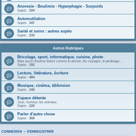
Anorexie - Boulimie - Hyperphagie - Surpoids
Sujets :
324
Automutilation
Sujets :
347
Santé et soins : autres sujets
Sujets :
233
Autres Rubriques
Bricolage, sport, informatique, cuisine, photo
Mais aussi d'autres loisirs comme le dessin, les voyages, le jardinage...
Sujets :
192
Lecture, littérature, écriture
Sujets :
484
Musique, cinéma, télévision
Sujets :
240
Espace détente
Jeux, humour, les animaux.
Sujets :
220
Parler d'autre chose
Sujets :
359
CONNEXION
•
S’ENREGISTRER