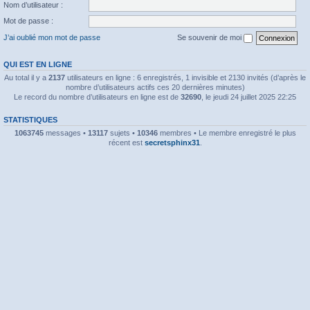
Nom d’utilisateur :
Mot de passe :
J’ai oublié mon mot de passe
Se souvenir de moi
QUI EST EN LIGNE
Au total il y a
2137
utilisateurs en ligne : 6 enregistrés, 1 invisible et 2130 invités (d’après le
nombre d’utilisateurs actifs ces 20 dernières minutes)
Le record du nombre d’utilisateurs en ligne est de
32690
, le jeudi 24 juillet 2025 22:25
STATISTIQUES
1063745
messages •
13117
sujets •
10346
membres • Le membre enregistré le plus
récent est
secretsphinx31
.