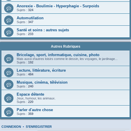
Anorexie - Boulimie - Hyperphagie - Surpoids
Sujets :
324
Automutilation
Sujets :
347
Santé et soins : autres sujets
Sujets :
233
Autres Rubriques
Bricolage, sport, informatique, cuisine, photo
Mais aussi d'autres loisirs comme le dessin, les voyages, le jardinage...
Sujets :
192
Lecture, littérature, écriture
Sujets :
484
Musique, cinéma, télévision
Sujets :
240
Espace détente
Jeux, humour, les animaux.
Sujets :
220
Parler d'autre chose
Sujets :
359
CONNEXION
•
S’ENREGISTRER