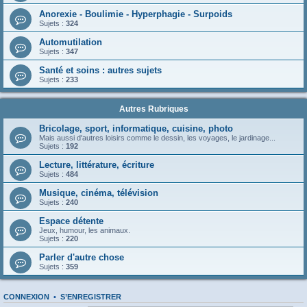
Anorexie - Boulimie - Hyperphagie - Surpoids
Sujets :
324
Automutilation
Sujets :
347
Santé et soins : autres sujets
Sujets :
233
Autres Rubriques
Bricolage, sport, informatique, cuisine, photo
Mais aussi d'autres loisirs comme le dessin, les voyages, le jardinage...
Sujets :
192
Lecture, littérature, écriture
Sujets :
484
Musique, cinéma, télévision
Sujets :
240
Espace détente
Jeux, humour, les animaux.
Sujets :
220
Parler d'autre chose
Sujets :
359
CONNEXION
•
S’ENREGISTRER