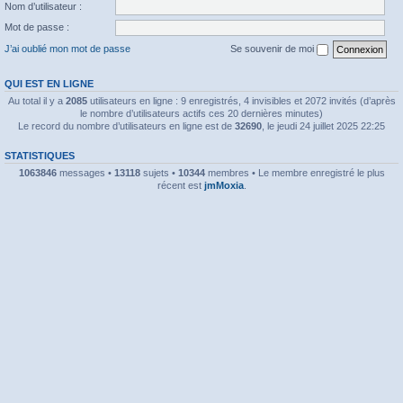
Nom d’utilisateur :
Mot de passe :
J’ai oublié mon mot de passe
Se souvenir de moi
QUI EST EN LIGNE
Au total il y a
2085
utilisateurs en ligne : 9 enregistrés, 4 invisibles et 2072 invités (d’après
le nombre d’utilisateurs actifs ces 20 dernières minutes)
Le record du nombre d’utilisateurs en ligne est de
32690
, le jeudi 24 juillet 2025 22:25
STATISTIQUES
1063846
messages •
13118
sujets •
10344
membres • Le membre enregistré le plus
récent est
jmMoxia
.