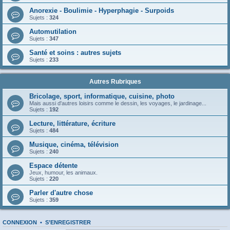
Anorexie - Boulimie - Hyperphagie - Surpoids
Sujets :
324
Automutilation
Sujets :
347
Santé et soins : autres sujets
Sujets :
233
Autres Rubriques
Bricolage, sport, informatique, cuisine, photo
Mais aussi d'autres loisirs comme le dessin, les voyages, le jardinage...
Sujets :
192
Lecture, littérature, écriture
Sujets :
484
Musique, cinéma, télévision
Sujets :
240
Espace détente
Jeux, humour, les animaux.
Sujets :
220
Parler d'autre chose
Sujets :
359
CONNEXION
•
S’ENREGISTRER