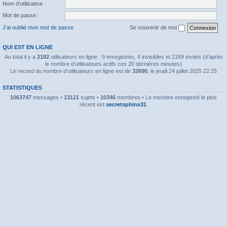
Nom d’utilisateur :
Mot de passe :
J’ai oublié mon mot de passe
Se souvenir de moi
QUI EST EN LIGNE
Au total il y a
2182
utilisateurs en ligne : 9 enregistrés, 4 invisibles et 2169 invités (d’après
le nombre d’utilisateurs actifs ces 20 dernières minutes)
Le record du nombre d’utilisateurs en ligne est de
32690
, le jeudi 24 juillet 2025 22:25
STATISTIQUES
1063747
messages •
13121
sujets •
10346
membres • Le membre enregistré le plus
récent est
secretsphinx31
.