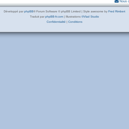
Nous c
Développé par
phpBB
® Forum Software © phpBB Limited | Style awesome by
Fred Rimbert
Traduit par
phpBB-fr.com
| Illustrations
©Vlad Studio
Confidentialité
|
Conditions