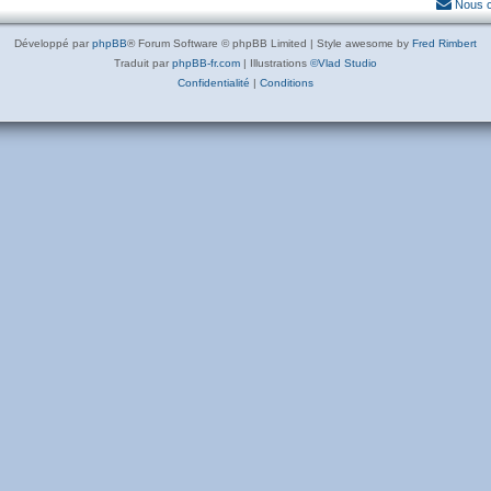
Nous c
Développé par
phpBB
® Forum Software © phpBB Limited | Style awesome by
Fred Rimbert
Traduit par
phpBB-fr.com
| Illustrations
©Vlad Studio
Confidentialité
|
Conditions