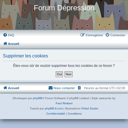
Forum Dépression
FAQ
S’enregistrer
Connexion
Accueil
Supprimer les cookies
Êtes-vous sûr de vouloir supprimer tous les cookies de ce forum ?
Accueil
Nous contacter
Heures au format
UTC+02:00
Développé par
phpBB
® Forum Software © phpBB Limited | Style awesome by
Fred Rimbert
Traduit par
phpBB-fr.com
| Illustrations
©Vlad Studio
Confidentialité
|
Conditions