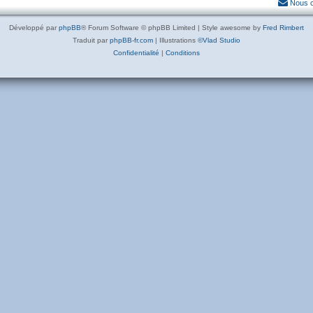
Nous c
Développé par
phpBB
® Forum Software © phpBB Limited | Style awesome by
Fred Rimbert
Traduit par
phpBB-fr.com
| Illustrations
©Vlad Studio
Confidentialité
|
Conditions