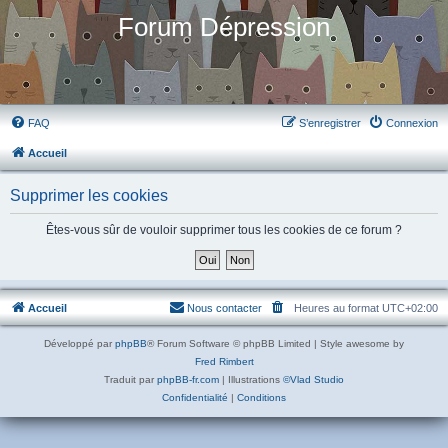
Forum Dépression
FAQ
S’enregistrer
Connexion
Accueil
Supprimer les cookies
Êtes-vous sûr de vouloir supprimer tous les cookies de ce forum ?
Accueil
Nous contacter
Heures au format
UTC+02:00
Développé par
phpBB
® Forum Software © phpBB Limited | Style awesome by
Fred Rimbert
Traduit par
phpBB-fr.com
| Illustrations
©Vlad Studio
Confidentialité
|
Conditions