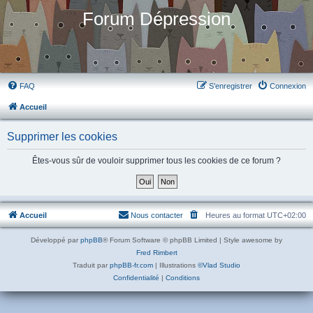
Forum Dépression
FAQ
S’enregistrer
Connexion
Accueil
Supprimer les cookies
Êtes-vous sûr de vouloir supprimer tous les cookies de ce forum ?
Accueil
Nous contacter
Heures au format
UTC+02:00
Développé par
phpBB
® Forum Software © phpBB Limited | Style awesome by
Fred Rimbert
Traduit par
phpBB-fr.com
| Illustrations
©Vlad Studio
Confidentialité
|
Conditions