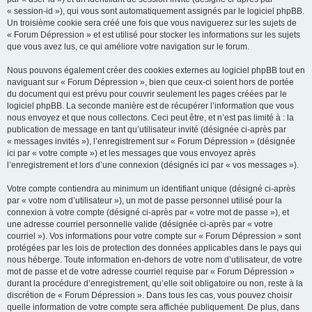
« session-id »), qui vous sont automatiquement assignés par le logiciel phpBB.
Un troisième cookie sera créé une fois que vous naviguerez sur les sujets de
« Forum Dépression » et est utilisé pour stocker les informations sur les sujets
que vous avez lus, ce qui améliore votre navigation sur le forum.
Nous pouvons également créer des cookies externes au logiciel phpBB tout en
naviguant sur « Forum Dépression », bien que ceux-ci soient hors de portée
du document qui est prévu pour couvrir seulement les pages créées par le
logiciel phpBB. La seconde manière est de récupérer l’information que vous
nous envoyez et que nous collectons. Ceci peut être, et n’est pas limité à : la
publication de message en tant qu’utilisateur invité (désignée ci-après par
« messages invités »), l’enregistrement sur « Forum Dépression » (désignée
ici par « votre compte ») et les messages que vous envoyez après
l’enregistrement et lors d’une connexion (désignés ici par « vos messages »).
Votre compte contiendra au minimum un identifiant unique (désigné ci-après
par « votre nom d’utilisateur »), un mot de passe personnel utilisé pour la
connexion à votre compte (désigné ci-après par « votre mot de passe »), et
une adresse courriel personnelle valide (désignée ci-après par « votre
courriel »). Vos informations pour votre compte sur « Forum Dépression » sont
protégées par les lois de protection des données applicables dans le pays qui
nous héberge. Toute information en-dehors de votre nom d’utilisateur, de votre
mot de passe et de votre adresse courriel requise par « Forum Dépression »
durant la procédure d’enregistrement, qu’elle soit obligatoire ou non, reste à la
discrétion de « Forum Dépression ». Dans tous les cas, vous pouvez choisir
quelle information de votre compte sera affichée publiquement. De plus, dans