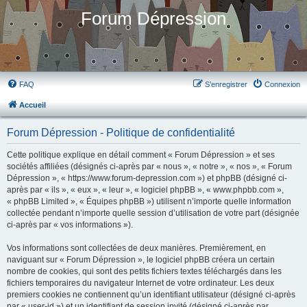
Forum Dépression
FAQ
S’enregistrer
Connexion
Accueil
Forum Dépression - Politique de confidentialité
Cette politique explique en détail comment « Forum Dépression » et ses
sociétés affiliées (désignés ci-après par « nous », « notre », « nos », « Forum
Dépression », « https://www.forum-depression.com ») et phpBB (désigné ci-
après par « ils », « eux », « leur », « logiciel phpBB », « www.phpbb.com »,
« phpBB Limited », « Équipes phpBB ») utilisent n’importe quelle information
collectée pendant n’importe quelle session d’utilisation de votre part (désignée
ci-après par « vos informations »).
Vos informations sont collectées de deux manières. Premièrement, en
naviguant sur « Forum Dépression », le logiciel phpBB créera un certain
nombre de cookies, qui sont des petits fichiers textes téléchargés dans les
fichiers temporaires du navigateur Internet de votre ordinateur. Les deux
premiers cookies ne contiennent qu’un identifiant utilisateur (désigné ci-après
par « user-id ») et un identifiant de session invité (désigné ci-après par