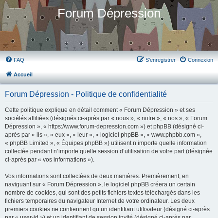
Forum Dépression
FAQ
S’enregistrer
Connexion
Accueil
Forum Dépression - Politique de confidentialité
Cette politique explique en détail comment « Forum Dépression » et ses
sociétés affiliées (désignés ci-après par « nous », « notre », « nos », « Forum
Dépression », « https://www.forum-depression.com ») et phpBB (désigné ci-
après par « ils », « eux », « leur », « logiciel phpBB », « www.phpbb.com »,
« phpBB Limited », « Équipes phpBB ») utilisent n’importe quelle information
collectée pendant n’importe quelle session d’utilisation de votre part (désignée
ci-après par « vos informations »).
Vos informations sont collectées de deux manières. Premièrement, en
naviguant sur « Forum Dépression », le logiciel phpBB créera un certain
nombre de cookies, qui sont des petits fichiers textes téléchargés dans les
fichiers temporaires du navigateur Internet de votre ordinateur. Les deux
premiers cookies ne contiennent qu’un identifiant utilisateur (désigné ci-après
par « user-id ») et un identifiant de session invité (désigné ci-après par