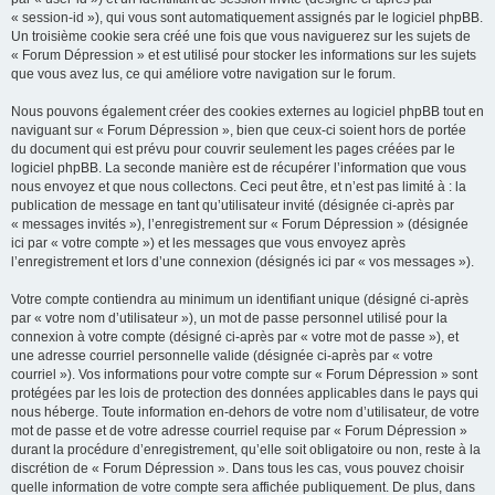
« session-id »), qui vous sont automatiquement assignés par le logiciel phpBB.
Un troisième cookie sera créé une fois que vous naviguerez sur les sujets de
« Forum Dépression » et est utilisé pour stocker les informations sur les sujets
que vous avez lus, ce qui améliore votre navigation sur le forum.
Nous pouvons également créer des cookies externes au logiciel phpBB tout en
naviguant sur « Forum Dépression », bien que ceux-ci soient hors de portée
du document qui est prévu pour couvrir seulement les pages créées par le
logiciel phpBB. La seconde manière est de récupérer l’information que vous
nous envoyez et que nous collectons. Ceci peut être, et n’est pas limité à : la
publication de message en tant qu’utilisateur invité (désignée ci-après par
« messages invités »), l’enregistrement sur « Forum Dépression » (désignée
ici par « votre compte ») et les messages que vous envoyez après
l’enregistrement et lors d’une connexion (désignés ici par « vos messages »).
Votre compte contiendra au minimum un identifiant unique (désigné ci-après
par « votre nom d’utilisateur »), un mot de passe personnel utilisé pour la
connexion à votre compte (désigné ci-après par « votre mot de passe »), et
une adresse courriel personnelle valide (désignée ci-après par « votre
courriel »). Vos informations pour votre compte sur « Forum Dépression » sont
protégées par les lois de protection des données applicables dans le pays qui
nous héberge. Toute information en-dehors de votre nom d’utilisateur, de votre
mot de passe et de votre adresse courriel requise par « Forum Dépression »
durant la procédure d’enregistrement, qu’elle soit obligatoire ou non, reste à la
discrétion de « Forum Dépression ». Dans tous les cas, vous pouvez choisir
quelle information de votre compte sera affichée publiquement. De plus, dans