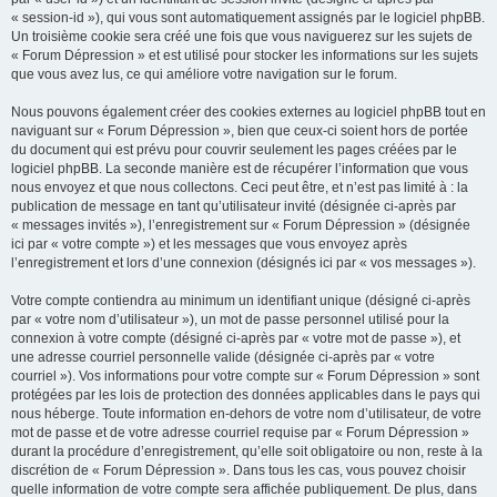
« session-id »), qui vous sont automatiquement assignés par le logiciel phpBB.
Un troisième cookie sera créé une fois que vous naviguerez sur les sujets de
« Forum Dépression » et est utilisé pour stocker les informations sur les sujets
que vous avez lus, ce qui améliore votre navigation sur le forum.
Nous pouvons également créer des cookies externes au logiciel phpBB tout en
naviguant sur « Forum Dépression », bien que ceux-ci soient hors de portée
du document qui est prévu pour couvrir seulement les pages créées par le
logiciel phpBB. La seconde manière est de récupérer l’information que vous
nous envoyez et que nous collectons. Ceci peut être, et n’est pas limité à : la
publication de message en tant qu’utilisateur invité (désignée ci-après par
« messages invités »), l’enregistrement sur « Forum Dépression » (désignée
ici par « votre compte ») et les messages que vous envoyez après
l’enregistrement et lors d’une connexion (désignés ici par « vos messages »).
Votre compte contiendra au minimum un identifiant unique (désigné ci-après
par « votre nom d’utilisateur »), un mot de passe personnel utilisé pour la
connexion à votre compte (désigné ci-après par « votre mot de passe »), et
une adresse courriel personnelle valide (désignée ci-après par « votre
courriel »). Vos informations pour votre compte sur « Forum Dépression » sont
protégées par les lois de protection des données applicables dans le pays qui
nous héberge. Toute information en-dehors de votre nom d’utilisateur, de votre
mot de passe et de votre adresse courriel requise par « Forum Dépression »
durant la procédure d’enregistrement, qu’elle soit obligatoire ou non, reste à la
discrétion de « Forum Dépression ». Dans tous les cas, vous pouvez choisir
quelle information de votre compte sera affichée publiquement. De plus, dans