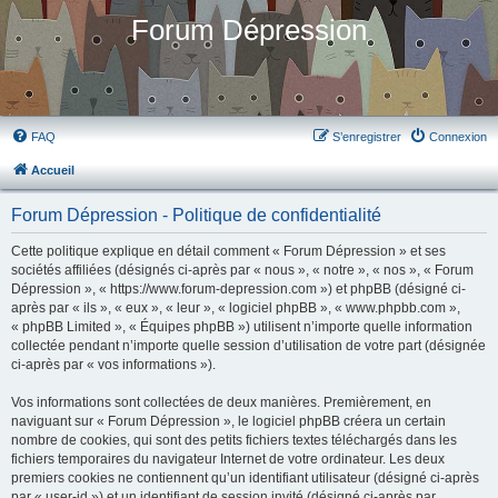
Forum Dépression
FAQ
S’enregistrer
Connexion
Accueil
Forum Dépression - Politique de confidentialité
Cette politique explique en détail comment « Forum Dépression » et ses
sociétés affiliées (désignés ci-après par « nous », « notre », « nos », « Forum
Dépression », « https://www.forum-depression.com ») et phpBB (désigné ci-
après par « ils », « eux », « leur », « logiciel phpBB », « www.phpbb.com »,
« phpBB Limited », « Équipes phpBB ») utilisent n’importe quelle information
collectée pendant n’importe quelle session d’utilisation de votre part (désignée
ci-après par « vos informations »).
Vos informations sont collectées de deux manières. Premièrement, en
naviguant sur « Forum Dépression », le logiciel phpBB créera un certain
nombre de cookies, qui sont des petits fichiers textes téléchargés dans les
fichiers temporaires du navigateur Internet de votre ordinateur. Les deux
premiers cookies ne contiennent qu’un identifiant utilisateur (désigné ci-après
par « user-id ») et un identifiant de session invité (désigné ci-après par