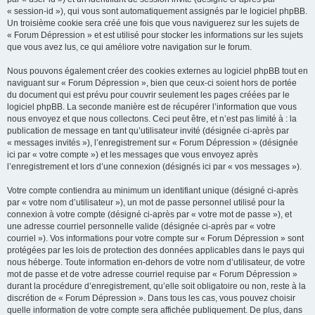
« session-id »), qui vous sont automatiquement assignés par le logiciel phpBB.
Un troisième cookie sera créé une fois que vous naviguerez sur les sujets de
« Forum Dépression » et est utilisé pour stocker les informations sur les sujets
que vous avez lus, ce qui améliore votre navigation sur le forum.
Nous pouvons également créer des cookies externes au logiciel phpBB tout en
naviguant sur « Forum Dépression », bien que ceux-ci soient hors de portée
du document qui est prévu pour couvrir seulement les pages créées par le
logiciel phpBB. La seconde manière est de récupérer l’information que vous
nous envoyez et que nous collectons. Ceci peut être, et n’est pas limité à : la
publication de message en tant qu’utilisateur invité (désignée ci-après par
« messages invités »), l’enregistrement sur « Forum Dépression » (désignée
ici par « votre compte ») et les messages que vous envoyez après
l’enregistrement et lors d’une connexion (désignés ici par « vos messages »).
Votre compte contiendra au minimum un identifiant unique (désigné ci-après
par « votre nom d’utilisateur »), un mot de passe personnel utilisé pour la
connexion à votre compte (désigné ci-après par « votre mot de passe »), et
une adresse courriel personnelle valide (désignée ci-après par « votre
courriel »). Vos informations pour votre compte sur « Forum Dépression » sont
protégées par les lois de protection des données applicables dans le pays qui
nous héberge. Toute information en-dehors de votre nom d’utilisateur, de votre
mot de passe et de votre adresse courriel requise par « Forum Dépression »
durant la procédure d’enregistrement, qu’elle soit obligatoire ou non, reste à la
discrétion de « Forum Dépression ». Dans tous les cas, vous pouvez choisir
quelle information de votre compte sera affichée publiquement. De plus, dans