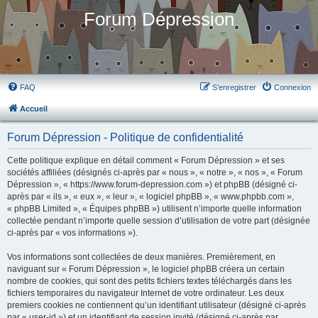
Forum Dépression
FAQ
S’enregistrer
Connexion
Accueil
Forum Dépression - Politique de confidentialité
Cette politique explique en détail comment « Forum Dépression » et ses
sociétés affiliées (désignés ci-après par « nous », « notre », « nos », « Forum
Dépression », « https://www.forum-depression.com ») et phpBB (désigné ci-
après par « ils », « eux », « leur », « logiciel phpBB », « www.phpbb.com »,
« phpBB Limited », « Équipes phpBB ») utilisent n’importe quelle information
collectée pendant n’importe quelle session d’utilisation de votre part (désignée
ci-après par « vos informations »).
Vos informations sont collectées de deux manières. Premièrement, en
naviguant sur « Forum Dépression », le logiciel phpBB créera un certain
nombre de cookies, qui sont des petits fichiers textes téléchargés dans les
fichiers temporaires du navigateur Internet de votre ordinateur. Les deux
premiers cookies ne contiennent qu’un identifiant utilisateur (désigné ci-après
par « user-id ») et un identifiant de session invité (désigné ci-après par