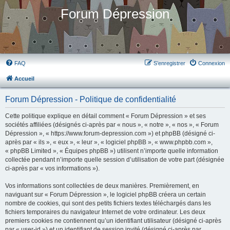
Forum Dépression
FAQ
S’enregistrer
Connexion
Accueil
Forum Dépression - Politique de confidentialité
Cette politique explique en détail comment « Forum Dépression » et ses
sociétés affiliées (désignés ci-après par « nous », « notre », « nos », « Forum
Dépression », « https://www.forum-depression.com ») et phpBB (désigné ci-
après par « ils », « eux », « leur », « logiciel phpBB », « www.phpbb.com »,
« phpBB Limited », « Équipes phpBB ») utilisent n’importe quelle information
collectée pendant n’importe quelle session d’utilisation de votre part (désignée
ci-après par « vos informations »).
Vos informations sont collectées de deux manières. Premièrement, en
naviguant sur « Forum Dépression », le logiciel phpBB créera un certain
nombre de cookies, qui sont des petits fichiers textes téléchargés dans les
fichiers temporaires du navigateur Internet de votre ordinateur. Les deux
premiers cookies ne contiennent qu’un identifiant utilisateur (désigné ci-après
par « user-id ») et un identifiant de session invité (désigné ci-après par