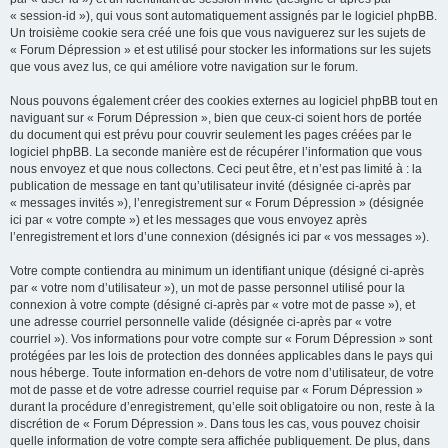
« session-id »), qui vous sont automatiquement assignés par le logiciel phpBB.
Un troisième cookie sera créé une fois que vous naviguerez sur les sujets de
« Forum Dépression » et est utilisé pour stocker les informations sur les sujets
que vous avez lus, ce qui améliore votre navigation sur le forum.
Nous pouvons également créer des cookies externes au logiciel phpBB tout en
naviguant sur « Forum Dépression », bien que ceux-ci soient hors de portée
du document qui est prévu pour couvrir seulement les pages créées par le
logiciel phpBB. La seconde manière est de récupérer l’information que vous
nous envoyez et que nous collectons. Ceci peut être, et n’est pas limité à : la
publication de message en tant qu’utilisateur invité (désignée ci-après par
« messages invités »), l’enregistrement sur « Forum Dépression » (désignée
ici par « votre compte ») et les messages que vous envoyez après
l’enregistrement et lors d’une connexion (désignés ici par « vos messages »).
Votre compte contiendra au minimum un identifiant unique (désigné ci-après
par « votre nom d’utilisateur »), un mot de passe personnel utilisé pour la
connexion à votre compte (désigné ci-après par « votre mot de passe »), et
une adresse courriel personnelle valide (désignée ci-après par « votre
courriel »). Vos informations pour votre compte sur « Forum Dépression » sont
protégées par les lois de protection des données applicables dans le pays qui
nous héberge. Toute information en-dehors de votre nom d’utilisateur, de votre
mot de passe et de votre adresse courriel requise par « Forum Dépression »
durant la procédure d’enregistrement, qu’elle soit obligatoire ou non, reste à la
discrétion de « Forum Dépression ». Dans tous les cas, vous pouvez choisir
quelle information de votre compte sera affichée publiquement. De plus, dans