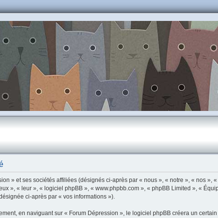
é
n » et ses sociétés affiliées (désignés ci-après par « nous », « notre », « nos », 
eux », « leur », « logiciel phpBB », « www.phpbb.com », « phpBB Limited », « Équip
(désignée ci-après par « vos informations »).
ment, en naviguant sur « Forum Dépression », le logiciel phpBB créera un certain n