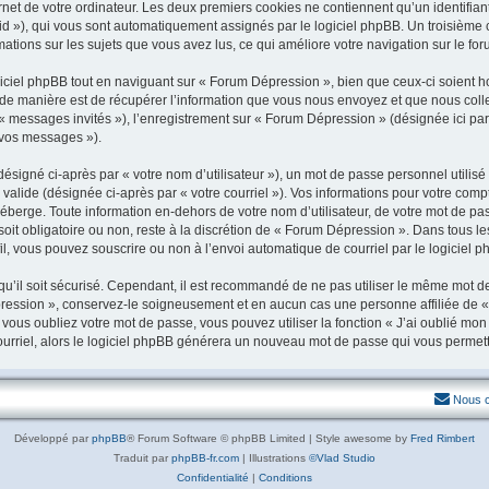
net de votre ordinateur. Les deux premiers cookies ne contiennent qu’un identifiant 
n-id »), qui vous sont automatiquement assignés par le logiciel phpBB. Un troisième
mations sur les sujets que vous avez lus, ce qui améliore votre navigation sur le for
iel phpBB tout en naviguant sur « Forum Dépression », bien que ceux-ci soient ho
 manière est de récupérer l’information que vous nous envoyez et que nous collecton
r « messages invités »), l’enregistrement sur « Forum Dépression » (désignée ici 
« vos messages »).
ésigné ci-après par « votre nom d’utilisateur »), un mot de passe personnel utilis
 valide (désignée ci-après par « votre courriel »). Vos informations pour votre com
berge. Toute information en-dehors de votre nom d’utilisateur, de votre mot de pas
oit obligatoire ou non, reste à la discrétion de « Forum Dépression ». Dans tous le
l, vous pouvez souscrire ou non à l’envoi automatique de courriel par le logiciel p
u’il soit sécurisé. Cependant, il est recommandé de ne pas utiliser le même mot de p
ression », conservez-le soigneusement et en aucun cas une personne affiliée de «
ous oubliez votre mot de passe, vous pouvez utiliser la fonction « J’ai oublié mon
courriel, alors le logiciel phpBB générera un nouveau mot de passe qui vous permet
Nous c
Développé par
phpBB
® Forum Software © phpBB Limited | Style awesome by
Fred Rimbert
Traduit par
phpBB-fr.com
| Illustrations
©Vlad Studio
Confidentialité
|
Conditions