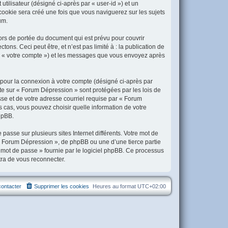
utilisateur (désigné ci-après par « user-id ») et un
 cookie sera créé une fois que vous naviguerez sur les sujets
um.
rs de portée du document qui est prévu pour couvrir
s. Ceci peut être, et n’est pas limité à : la publication de
par « votre compte ») et les messages que vous envoyez après
é pour la connexion à votre compte (désigné ci-après par
pte sur « Forum Dépression » sont protégées par les lois de
se et de votre adresse courriel requise par « Forum
s cas, vous pouvez choisir quelle information de votre
hpBB.
asse sur plusieurs sites Internet différents. Votre mot de
 Forum Dépression », de phpBB ou une d’une tierce partie
 mot de passe » fournie par le logiciel phpBB. Ce processus
tra de vous reconnecter.
ontacter
Supprimer les cookies
Heures au format
UTC+02:00