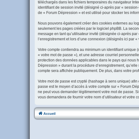
téléchargés dans les fichiers temporaires du navigateur Inter
identifiant de session invité (désigné ci-après par « sessio
de « Forum Dépression » et est utilisé pour stocker les infor
Nous pouvons également créer des cookies externes au logic
seulement les pages créées par le logiciel phpBB. La seconde
message en tant qu’utilisateur invité (désignée ci-après pa
l’enregistrement et lors d’une connexion (désignés ici par 
Votre compte contiendra au minimum un identifiant unique (d
« votre mot de passe »), et une adresse courriel personnelle
protection des données applicables dans le pays qui nous hé
Dépression » durant la procédure d’enregistrement, qu’elle s
compte sera affichée publiquement. De plus, dans votre profi
Votre mot de passe est crypté (hashage à sens unique) afin q
passe est le moyen d’accès à votre compte sur « Forum Dép
ne peut vous demander légitimement votre mot de passe. Si v
vous demandera de fournir votre nom d’utilisateur et votre 
Accueil