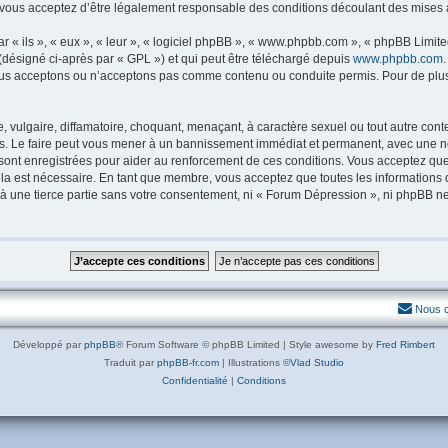
vous acceptez d’être légalement responsable des conditions découlant des mises à 
« ils », « eux », « leur », « logiciel phpBB », « www.phpbb.com », « phpBB Limited
(désigné ci-après par « GPL ») et qui peut être téléchargé depuis
www.phpbb.com
us acceptons ou n’acceptons pas comme contenu ou conduite permis. Pour de plus 
vulgaire, diffamatoire, choquant, menaçant, à caractère sexuel ou tout autre conte
s. Le faire peut vous mener à un bannissement immédiat et permanent, avec une notif
sont enregistrées pour aider au renforcement de ces conditions. Vous acceptez qu
ela est nécessaire. En tant que membre, vous acceptez que toutes les informations
 à une tierce partie sans votre consentement, ni « Forum Dépression », ni phpBB 
Nous c
Développé par
phpBB
® Forum Software © phpBB Limited | Style awesome by
Fred Rimbert
Traduit par
phpBB-fr.com
| Illustrations
©Vlad Studio
Confidentialité
|
Conditions