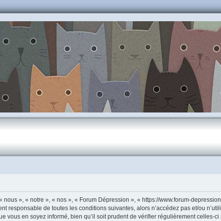
 nous », « notre », « nos », « Forum Dépression », « https://www.forum-depressio
ent responsable de toutes les conditions suivantes, alors n’accédez pas et/ou n’u
ue vous en soyez informé, bien qu’il soit prudent de vérifier régulièrement celles-c