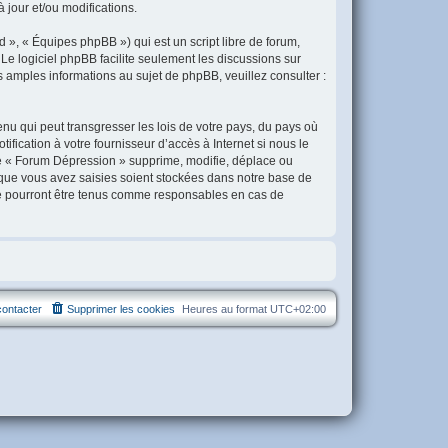
jour et/ou modifications.
 », « Équipes phpBB ») qui est un script libre de forum,
. Le logiciel phpBB facilite seulement les discussions sur
amples informations au sujet de phpBB, veuillez consulter :
nu qui peut transgresser les lois de votre pays, du pays où
ication à votre fournisseur d’accès à Internet si nous le
e « Forum Dépression » supprime, modifie, déplace ou
 que vous avez saisies soient stockées dans notre base de
ne pourront être tenus comme responsables en cas de
ontacter
Supprimer les cookies
Heures au format
UTC+02:00