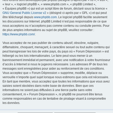
Nos forums sont développés par phpBB (désigné ci-après par « ils », « eux »,
« leur », « logiciel phpBB », « www.phpbb.com », « phpBB Limited »,
« Équipes phpBB ») qui est un script libre de forum, déclaré sous la licence «
GNU General Public License v2
» (désigné ci-après par « GPL ») et qui peut
être téléchargé depuis
www.phpbb.com
. Le logiciel phpBB facilite seulement
les discussions sur Internet. phpBB Limited n’est pas responsable de ce que
nous acceptons ou n’acceptons pas comme contenu ou conduite permis. Pour
de plus amples informations au sujet de phpBB, veuillez consulter :
https://www.phpbb.com/
.
Vous acceptez de ne pas publier de contenu abusif, obscène, vulgaire,
diffamatoire, choquant, menaçant, à caractère sexuel ou tout autre contenu qui
peut transgresser les lois de votre pays, du pays où « Forum Dépression » est
hébergé ou les lois internationales. Le faire peut vous mener à un
bannissement immédiat et permanent, avec une notification à votre fournisseur
d’accès à Internet si nous le jugeons nécessaire. Les adresses IP de tous les
messages sont enregistrées pour aider au renforcement de ces conditions.
Vous acceptez que « Forum Dépression » supprime, modifie, déplace ou
verrouille n’importe quel sujet lorsque nous estimons que cela est nécessaire.
En tant que membre, vous acceptez que toutes les informations que vous avez
saisies soient stockées dans notre base de données. Bien que ces
informations ne soient pas diffusées à une tierce partie sans votre
consentement, ni « Forum Dépression », ni phpBB ne pourront être tenus
comme responsables en cas de tentative de piratage visant à compromettre
les données.