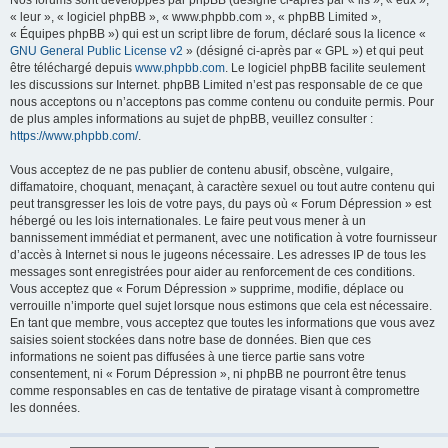
Nos forums sont développés par phpBB (désigné ci-après par « ils », « eux »,
« leur », « logiciel phpBB », « www.phpbb.com », « phpBB Limited »,
« Équipes phpBB ») qui est un script libre de forum, déclaré sous la licence «
GNU General Public License v2
» (désigné ci-après par « GPL ») et qui peut
être téléchargé depuis
www.phpbb.com
. Le logiciel phpBB facilite seulement
les discussions sur Internet. phpBB Limited n’est pas responsable de ce que
nous acceptons ou n’acceptons pas comme contenu ou conduite permis. Pour
de plus amples informations au sujet de phpBB, veuillez consulter :
https://www.phpbb.com/
.
Vous acceptez de ne pas publier de contenu abusif, obscène, vulgaire,
diffamatoire, choquant, menaçant, à caractère sexuel ou tout autre contenu qui
peut transgresser les lois de votre pays, du pays où « Forum Dépression » est
hébergé ou les lois internationales. Le faire peut vous mener à un
bannissement immédiat et permanent, avec une notification à votre fournisseur
d’accès à Internet si nous le jugeons nécessaire. Les adresses IP de tous les
messages sont enregistrées pour aider au renforcement de ces conditions.
Vous acceptez que « Forum Dépression » supprime, modifie, déplace ou
verrouille n’importe quel sujet lorsque nous estimons que cela est nécessaire.
En tant que membre, vous acceptez que toutes les informations que vous avez
saisies soient stockées dans notre base de données. Bien que ces
informations ne soient pas diffusées à une tierce partie sans votre
consentement, ni « Forum Dépression », ni phpBB ne pourront être tenus
comme responsables en cas de tentative de piratage visant à compromettre
les données.