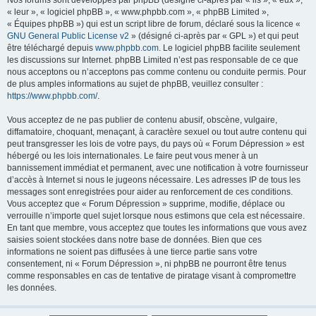
Nos forums sont développés par phpBB (désigné ci-après par « ils », « eux »,
« leur », « logiciel phpBB », « www.phpbb.com », « phpBB Limited »,
« Équipes phpBB ») qui est un script libre de forum, déclaré sous la licence «
GNU General Public License v2
» (désigné ci-après par « GPL ») et qui peut
être téléchargé depuis
www.phpbb.com
. Le logiciel phpBB facilite seulement
les discussions sur Internet. phpBB Limited n’est pas responsable de ce que
nous acceptons ou n’acceptons pas comme contenu ou conduite permis. Pour
de plus amples informations au sujet de phpBB, veuillez consulter :
https://www.phpbb.com/
.
Vous acceptez de ne pas publier de contenu abusif, obscène, vulgaire,
diffamatoire, choquant, menaçant, à caractère sexuel ou tout autre contenu qui
peut transgresser les lois de votre pays, du pays où « Forum Dépression » est
hébergé ou les lois internationales. Le faire peut vous mener à un
bannissement immédiat et permanent, avec une notification à votre fournisseur
d’accès à Internet si nous le jugeons nécessaire. Les adresses IP de tous les
messages sont enregistrées pour aider au renforcement de ces conditions.
Vous acceptez que « Forum Dépression » supprime, modifie, déplace ou
verrouille n’importe quel sujet lorsque nous estimons que cela est nécessaire.
En tant que membre, vous acceptez que toutes les informations que vous avez
saisies soient stockées dans notre base de données. Bien que ces
informations ne soient pas diffusées à une tierce partie sans votre
consentement, ni « Forum Dépression », ni phpBB ne pourront être tenus
comme responsables en cas de tentative de piratage visant à compromettre
les données.