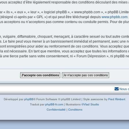
vous acceptez d’être légalement responsable des conditions découlant des mises à 
« ils », « eux », « leur », « logiciel phpBB », « www.phpbb.com », « phpBB Limited
(désigné ci-après par « GPL ») et qui peut être téléchargé depuis
www.phpbb.com
us acceptons ou n’acceptons pas comme contenu ou conduite permis. Pour de plus 
vulgaire, diffamatoire, choquant, menaçant, à caractère sexuel ou tout autre conte
s. Le faire peut vous mener à un bannissement immédiat et permanent, avec une notif
sont enregistrées pour aider au renforcement de ces conditions. Vous acceptez qu
ela est nécessaire. En tant que membre, vous acceptez que toutes les informations
 à une tierce partie sans votre consentement, ni « Forum Dépression », ni phpBB 
Nous c
Développé par
phpBB
® Forum Software © phpBB Limited | Style awesome by
Fred Rimbert
Traduit par
phpBB-fr.com
| Illustrations
©Vlad Studio
Confidentialité
|
Conditions