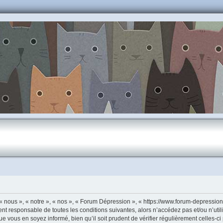
 nous », « notre », « nos », « Forum Dépression », « https://www.forum-depressio
ent responsable de toutes les conditions suivantes, alors n’accédez pas et/ou n’u
ue vous en soyez informé, bien qu’il soit prudent de vérifier régulièrement celles-c