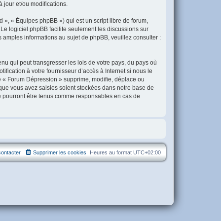
jour et/ou modifications.
 », « Équipes phpBB ») qui est un script libre de forum,
. Le logiciel phpBB facilite seulement les discussions sur
amples informations au sujet de phpBB, veuillez consulter :
nu qui peut transgresser les lois de votre pays, du pays où
ication à votre fournisseur d’accès à Internet si nous le
e « Forum Dépression » supprime, modifie, déplace ou
 que vous avez saisies soient stockées dans notre base de
ne pourront être tenus comme responsables en cas de
ontacter
Supprimer les cookies
Heures au format
UTC+02:00