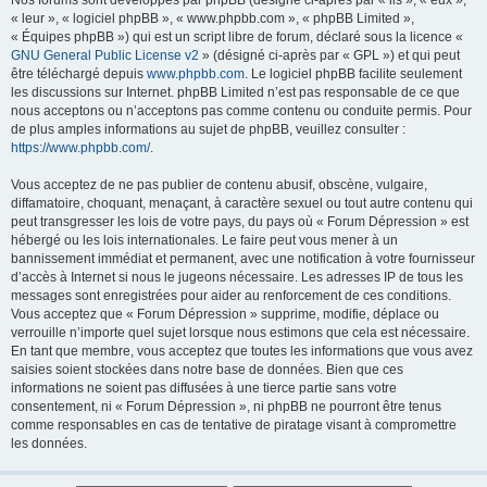
Nos forums sont développés par phpBB (désigné ci-après par « ils », « eux »,
« leur », « logiciel phpBB », « www.phpbb.com », « phpBB Limited »,
« Équipes phpBB ») qui est un script libre de forum, déclaré sous la licence «
GNU General Public License v2
» (désigné ci-après par « GPL ») et qui peut
être téléchargé depuis
www.phpbb.com
. Le logiciel phpBB facilite seulement
les discussions sur Internet. phpBB Limited n’est pas responsable de ce que
nous acceptons ou n’acceptons pas comme contenu ou conduite permis. Pour
de plus amples informations au sujet de phpBB, veuillez consulter :
https://www.phpbb.com/
.
Vous acceptez de ne pas publier de contenu abusif, obscène, vulgaire,
diffamatoire, choquant, menaçant, à caractère sexuel ou tout autre contenu qui
peut transgresser les lois de votre pays, du pays où « Forum Dépression » est
hébergé ou les lois internationales. Le faire peut vous mener à un
bannissement immédiat et permanent, avec une notification à votre fournisseur
d’accès à Internet si nous le jugeons nécessaire. Les adresses IP de tous les
messages sont enregistrées pour aider au renforcement de ces conditions.
Vous acceptez que « Forum Dépression » supprime, modifie, déplace ou
verrouille n’importe quel sujet lorsque nous estimons que cela est nécessaire.
En tant que membre, vous acceptez que toutes les informations que vous avez
saisies soient stockées dans notre base de données. Bien que ces
informations ne soient pas diffusées à une tierce partie sans votre
consentement, ni « Forum Dépression », ni phpBB ne pourront être tenus
comme responsables en cas de tentative de piratage visant à compromettre
les données.