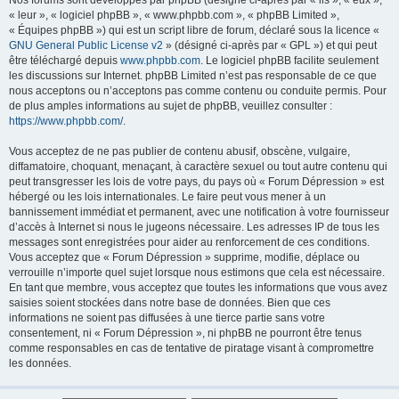
Nos forums sont développés par phpBB (désigné ci-après par « ils », « eux »,
« leur », « logiciel phpBB », « www.phpbb.com », « phpBB Limited »,
« Équipes phpBB ») qui est un script libre de forum, déclaré sous la licence «
GNU General Public License v2
» (désigné ci-après par « GPL ») et qui peut
être téléchargé depuis
www.phpbb.com
. Le logiciel phpBB facilite seulement
les discussions sur Internet. phpBB Limited n’est pas responsable de ce que
nous acceptons ou n’acceptons pas comme contenu ou conduite permis. Pour
de plus amples informations au sujet de phpBB, veuillez consulter :
https://www.phpbb.com/
.
Vous acceptez de ne pas publier de contenu abusif, obscène, vulgaire,
diffamatoire, choquant, menaçant, à caractère sexuel ou tout autre contenu qui
peut transgresser les lois de votre pays, du pays où « Forum Dépression » est
hébergé ou les lois internationales. Le faire peut vous mener à un
bannissement immédiat et permanent, avec une notification à votre fournisseur
d’accès à Internet si nous le jugeons nécessaire. Les adresses IP de tous les
messages sont enregistrées pour aider au renforcement de ces conditions.
Vous acceptez que « Forum Dépression » supprime, modifie, déplace ou
verrouille n’importe quel sujet lorsque nous estimons que cela est nécessaire.
En tant que membre, vous acceptez que toutes les informations que vous avez
saisies soient stockées dans notre base de données. Bien que ces
informations ne soient pas diffusées à une tierce partie sans votre
consentement, ni « Forum Dépression », ni phpBB ne pourront être tenus
comme responsables en cas de tentative de piratage visant à compromettre
les données.