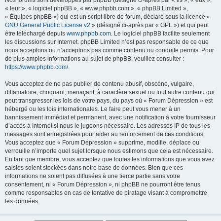
Nos forums sont développés par phpBB (désigné ci-après par « ils », « eux »,
« leur », « logiciel phpBB », « www.phpbb.com », « phpBB Limited »,
« Équipes phpBB ») qui est un script libre de forum, déclaré sous la licence «
GNU General Public License v2
» (désigné ci-après par « GPL ») et qui peut
être téléchargé depuis
www.phpbb.com
. Le logiciel phpBB facilite seulement
les discussions sur Internet. phpBB Limited n’est pas responsable de ce que
nous acceptons ou n’acceptons pas comme contenu ou conduite permis. Pour
de plus amples informations au sujet de phpBB, veuillez consulter :
https://www.phpbb.com/
.
Vous acceptez de ne pas publier de contenu abusif, obscène, vulgaire,
diffamatoire, choquant, menaçant, à caractère sexuel ou tout autre contenu qui
peut transgresser les lois de votre pays, du pays où « Forum Dépression » est
hébergé ou les lois internationales. Le faire peut vous mener à un
bannissement immédiat et permanent, avec une notification à votre fournisseur
d’accès à Internet si nous le jugeons nécessaire. Les adresses IP de tous les
messages sont enregistrées pour aider au renforcement de ces conditions.
Vous acceptez que « Forum Dépression » supprime, modifie, déplace ou
verrouille n’importe quel sujet lorsque nous estimons que cela est nécessaire.
En tant que membre, vous acceptez que toutes les informations que vous avez
saisies soient stockées dans notre base de données. Bien que ces
informations ne soient pas diffusées à une tierce partie sans votre
consentement, ni « Forum Dépression », ni phpBB ne pourront être tenus
comme responsables en cas de tentative de piratage visant à compromettre
les données.