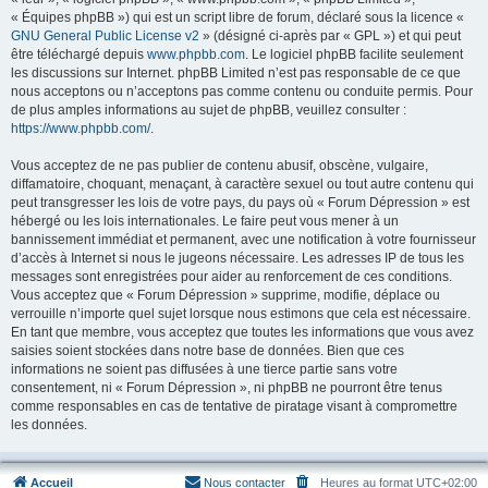
« Équipes phpBB ») qui est un script libre de forum, déclaré sous la licence «
GNU General Public License v2
» (désigné ci-après par « GPL ») et qui peut
être téléchargé depuis
www.phpbb.com
. Le logiciel phpBB facilite seulement
les discussions sur Internet. phpBB Limited n’est pas responsable de ce que
nous acceptons ou n’acceptons pas comme contenu ou conduite permis. Pour
de plus amples informations au sujet de phpBB, veuillez consulter :
https://www.phpbb.com/
.
Vous acceptez de ne pas publier de contenu abusif, obscène, vulgaire,
diffamatoire, choquant, menaçant, à caractère sexuel ou tout autre contenu qui
peut transgresser les lois de votre pays, du pays où « Forum Dépression » est
hébergé ou les lois internationales. Le faire peut vous mener à un
bannissement immédiat et permanent, avec une notification à votre fournisseur
d’accès à Internet si nous le jugeons nécessaire. Les adresses IP de tous les
messages sont enregistrées pour aider au renforcement de ces conditions.
Vous acceptez que « Forum Dépression » supprime, modifie, déplace ou
verrouille n’importe quel sujet lorsque nous estimons que cela est nécessaire.
En tant que membre, vous acceptez que toutes les informations que vous avez
saisies soient stockées dans notre base de données. Bien que ces
informations ne soient pas diffusées à une tierce partie sans votre
consentement, ni « Forum Dépression », ni phpBB ne pourront être tenus
comme responsables en cas de tentative de piratage visant à compromettre
les données.
Accueil
Nous contacter
Heures au format
UTC+02:00