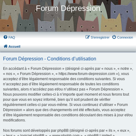
Forum Dépression
FAQ
S’enregistrer
Connexion
Accueil
Forum Dépression - Conditions d’utilisation
En accédant à « Forum Dépression » (désigné ci-après par « nous », « notre »,
« nos », « Forum Dépression », « https://www.forum-depression.com »), vous
acceptez d’être légalement responsable des conditions suivantes. Si vous
n’acceptez pas d’être légalement responsable de toutes les conditions
suivantes, alors n’accédez pas et/ou n’utilisez pas « Forum Dépression ».
Nous pouvons modifier celles-ci à n’importe quel moment et nous ferons tout
pour que vous en soyez informé, bien qu’il soit prudent de vérifier
régulièrement celles-ci par vous-même. Si vous continuez d’utiliser « Forum
Dépression » alors que des changements ont été effectués, vous acceptez
d’être légalement responsable des conditions découlant des mises à jour et/ou
modifications.
Nos forums sont développés par phpBB (désigné ci-après par « ils », « eux »,
« leur », « logiciel phpBB », « www.phpbb.com », « phpBB Limited »,