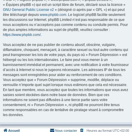
« Équipes phpBB ») qui est un script libre de forum, déclaré sous la licence «
GNU General Public License v2
» (désigné ci-après par « GPL ») et qui peut
être téléchargé depuis
www.phpbb.com
. Le logiciel phpBB facilite seulement
les discussions sur Internet. phpBB Limited n’est pas responsable de ce que
nous acceptons ou n’acceptons pas comme contenu ou conduite permis. Pour
de plus amples informations au sujet de phpBB, veuillez consulter :
https://www.phpbb.com/
.
Vous acceptez de ne pas publier de contenu abusif, obscène, vulgaire,
diffamatoire, choquant, menaçant, à caractère sexuel ou tout autre contenu qui
peut transgresser les lois de votre pays, du pays où « Forum Dépression » est
hébergé ou les lois internationales. Le faire peut vous mener à un
bannissement immédiat et permanent, avec une notification à votre fournisseur
d’accès à Internet si nous le jugeons nécessaire. Les adresses IP de tous les
messages sont enregistrées pour aider au renforcement de ces conditions.
Vous acceptez que « Forum Dépression » supprime, modifie, déplace ou
verrouille n’importe quel sujet lorsque nous estimons que cela est nécessaire.
En tant que membre, vous acceptez que toutes les informations que vous avez
saisies soient stockées dans notre base de données. Bien que ces
informations ne soient pas diffusées à une tierce partie sans votre
consentement, ni « Forum Dépression », ni phpBB ne pourront être tenus
comme responsables en cas de tentative de piratage visant à compromettre
les données.
Accueil
Nous contacter
Heures au format
UTC+02:00