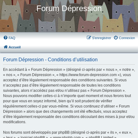
Forum Dépression
FAQ
S’enregistrer
Connexion
Accueil
Forum Dépression - Conditions d’utilisation
En accédant à « Forum Dépression » (désigné ci-après par « nous », « notre »,
« nos », « Forum Dépression », « https://www.forum-depression.com »), vous
acceptez d’être légalement responsable des conditions suivantes. Si vous
n’acceptez pas d’être légalement responsable de toutes les conditions
suivantes, alors n’accédez pas et/ou n’utilisez pas « Forum Dépression ».
Nous pouvons modifier celles-ci à n’importe quel moment et nous ferons tout
pour que vous en soyez informé, bien qu’il soit prudent de vérifier
régulièrement celles-ci par vous-même. Si vous continuez d’utiliser « Forum
Dépression » alors que des changements ont été effectués, vous acceptez
d’être légalement responsable des conditions découlant des mises à jour et/ou
modifications.
Nos forums sont développés par phpBB (désigné ci-après par « ils », « eux »,
« leur », « logiciel phpBB », « www.phpbb.com », « phpBB Limited »,