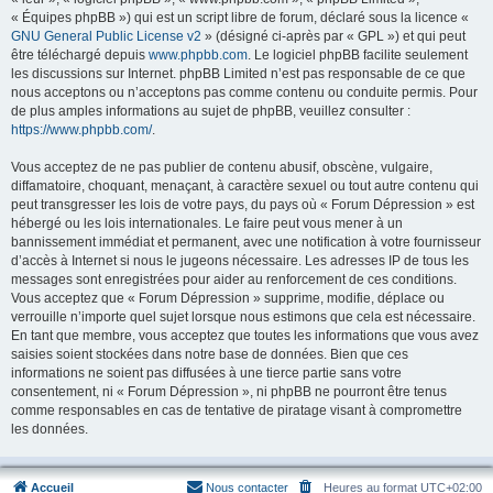
« Équipes phpBB ») qui est un script libre de forum, déclaré sous la licence «
GNU General Public License v2
» (désigné ci-après par « GPL ») et qui peut
être téléchargé depuis
www.phpbb.com
. Le logiciel phpBB facilite seulement
les discussions sur Internet. phpBB Limited n’est pas responsable de ce que
nous acceptons ou n’acceptons pas comme contenu ou conduite permis. Pour
de plus amples informations au sujet de phpBB, veuillez consulter :
https://www.phpbb.com/
.
Vous acceptez de ne pas publier de contenu abusif, obscène, vulgaire,
diffamatoire, choquant, menaçant, à caractère sexuel ou tout autre contenu qui
peut transgresser les lois de votre pays, du pays où « Forum Dépression » est
hébergé ou les lois internationales. Le faire peut vous mener à un
bannissement immédiat et permanent, avec une notification à votre fournisseur
d’accès à Internet si nous le jugeons nécessaire. Les adresses IP de tous les
messages sont enregistrées pour aider au renforcement de ces conditions.
Vous acceptez que « Forum Dépression » supprime, modifie, déplace ou
verrouille n’importe quel sujet lorsque nous estimons que cela est nécessaire.
En tant que membre, vous acceptez que toutes les informations que vous avez
saisies soient stockées dans notre base de données. Bien que ces
informations ne soient pas diffusées à une tierce partie sans votre
consentement, ni « Forum Dépression », ni phpBB ne pourront être tenus
comme responsables en cas de tentative de piratage visant à compromettre
les données.
Accueil
Nous contacter
Heures au format
UTC+02:00