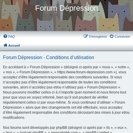
Forum Dépression
FAQ
S’enregistrer
Connexion
Accueil
Forum Dépression - Conditions d’utilisation
En accédant à « Forum Dépression » (désigné ci-après par « nous », « notre »,
« nos », « Forum Dépression », « https://www.forum-depression.com »), vous
acceptez d’être légalement responsable des conditions suivantes. Si vous
n’acceptez pas d’être légalement responsable de toutes les conditions
suivantes, alors n’accédez pas et/ou n’utilisez pas « Forum Dépression ».
Nous pouvons modifier celles-ci à n’importe quel moment et nous ferons tout
pour que vous en soyez informé, bien qu’il soit prudent de vérifier
régulièrement celles-ci par vous-même. Si vous continuez d’utiliser « Forum
Dépression » alors que des changements ont été effectués, vous acceptez
d’être légalement responsable des conditions découlant des mises à jour et/ou
modifications.
Nos forums sont développés par phpBB (désigné ci-après par « ils », « eux »,
« leur », « logiciel phpBB », « www.phpbb.com », « phpBB Limited »,