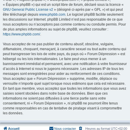
« Équipes phpBB ») qui est un script libre de forum, déclaré sous la licence «
GNU General Public License v2
» (désigné ci-après par « GPL ») et qui peut
être téléchargé depuis
www.phpbb.com
. Le logiciel phpBB facilite seulement
les discussions sur Internet. phpBB Limited n’est pas responsable de ce que
nous acceptons ou n’acceptons pas comme contenu ou conduite permis. Pour
de plus amples informations au sujet de phpBB, veuillez consulter :
https://www.phpbb.com/
.
Vous acceptez de ne pas publier de contenu abusif, obscène, vulgaire,
diffamatoire, choquant, menaçant, à caractère sexuel ou tout autre contenu qui
peut transgresser les lois de votre pays, du pays où « Forum Dépression » est
hébergé ou les lois internationales. Le faire peut vous mener à un
bannissement immédiat et permanent, avec une notification à votre fournisseur
d’accès à Internet si nous le jugeons nécessaire. Les adresses IP de tous les
messages sont enregistrées pour aider au renforcement de ces conditions.
Vous acceptez que « Forum Dépression » supprime, modifie, déplace ou
verrouille n’importe quel sujet lorsque nous estimons que cela est nécessaire.
En tant que membre, vous acceptez que toutes les informations que vous avez
saisies soient stockées dans notre base de données. Bien que ces
informations ne soient pas diffusées à une tierce partie sans votre
consentement, ni « Forum Dépression », ni phpBB ne pourront être tenus
comme responsables en cas de tentative de piratage visant à compromettre
les données.
Accueil
Nous contacter
Heures au format
UTC+02:00