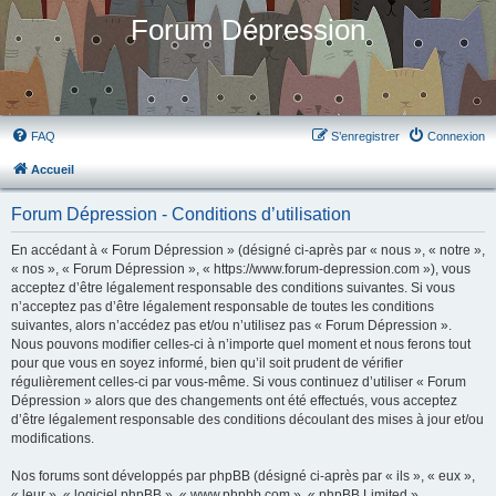
Forum Dépression
FAQ
S’enregistrer
Connexion
Accueil
Forum Dépression - Conditions d’utilisation
En accédant à « Forum Dépression » (désigné ci-après par « nous », « notre »,
« nos », « Forum Dépression », « https://www.forum-depression.com »), vous
acceptez d’être légalement responsable des conditions suivantes. Si vous
n’acceptez pas d’être légalement responsable de toutes les conditions
suivantes, alors n’accédez pas et/ou n’utilisez pas « Forum Dépression ».
Nous pouvons modifier celles-ci à n’importe quel moment et nous ferons tout
pour que vous en soyez informé, bien qu’il soit prudent de vérifier
régulièrement celles-ci par vous-même. Si vous continuez d’utiliser « Forum
Dépression » alors que des changements ont été effectués, vous acceptez
d’être légalement responsable des conditions découlant des mises à jour et/ou
modifications.
Nos forums sont développés par phpBB (désigné ci-après par « ils », « eux »,
« leur », « logiciel phpBB », « www.phpbb.com », « phpBB Limited »,