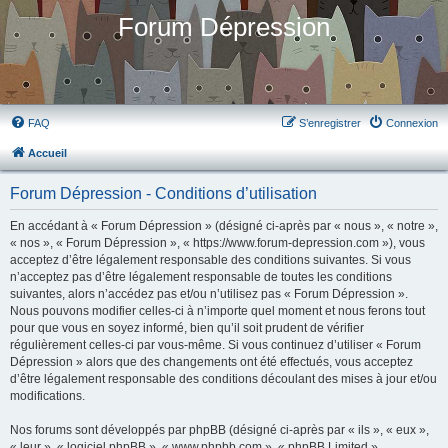
Forum Dépression
FAQ
S’enregistrer
Connexion
Accueil
Forum Dépression - Conditions d’utilisation
En accédant à « Forum Dépression » (désigné ci-après par « nous », « notre »,
« nos », « Forum Dépression », « https://www.forum-depression.com »), vous
acceptez d’être légalement responsable des conditions suivantes. Si vous
n’acceptez pas d’être légalement responsable de toutes les conditions
suivantes, alors n’accédez pas et/ou n’utilisez pas « Forum Dépression ».
Nous pouvons modifier celles-ci à n’importe quel moment et nous ferons tout
pour que vous en soyez informé, bien qu’il soit prudent de vérifier
régulièrement celles-ci par vous-même. Si vous continuez d’utiliser « Forum
Dépression » alors que des changements ont été effectués, vous acceptez
d’être légalement responsable des conditions découlant des mises à jour et/ou
modifications.
Nos forums sont développés par phpBB (désigné ci-après par « ils », « eux »,
« leur », « logiciel phpBB », « www.phpbb.com », « phpBB Limited »,