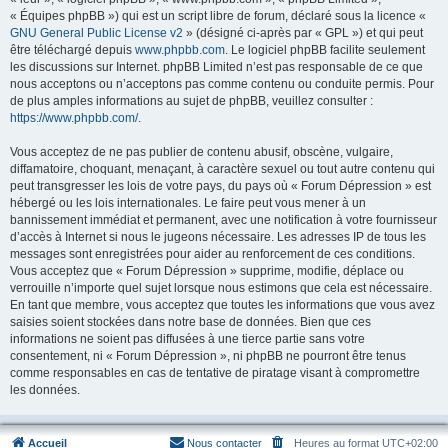
« Équipes phpBB ») qui est un script libre de forum, déclaré sous la licence «
GNU General Public License v2
» (désigné ci-après par « GPL ») et qui peut
être téléchargé depuis
www.phpbb.com
. Le logiciel phpBB facilite seulement
les discussions sur Internet. phpBB Limited n’est pas responsable de ce que
nous acceptons ou n’acceptons pas comme contenu ou conduite permis. Pour
de plus amples informations au sujet de phpBB, veuillez consulter :
https://www.phpbb.com/
.
Vous acceptez de ne pas publier de contenu abusif, obscène, vulgaire,
diffamatoire, choquant, menaçant, à caractère sexuel ou tout autre contenu qui
peut transgresser les lois de votre pays, du pays où « Forum Dépression » est
hébergé ou les lois internationales. Le faire peut vous mener à un
bannissement immédiat et permanent, avec une notification à votre fournisseur
d’accès à Internet si nous le jugeons nécessaire. Les adresses IP de tous les
messages sont enregistrées pour aider au renforcement de ces conditions.
Vous acceptez que « Forum Dépression » supprime, modifie, déplace ou
verrouille n’importe quel sujet lorsque nous estimons que cela est nécessaire.
En tant que membre, vous acceptez que toutes les informations que vous avez
saisies soient stockées dans notre base de données. Bien que ces
informations ne soient pas diffusées à une tierce partie sans votre
consentement, ni « Forum Dépression », ni phpBB ne pourront être tenus
comme responsables en cas de tentative de piratage visant à compromettre
les données.
Accueil
Nous contacter
Heures au format
UTC+02:00