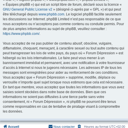
« Équipes phpBB ») qui est un script libre de forum, déclaré sous la licence «
GNU General Public License v2
» (désigné ci-après par « GPL ») et qui peut
être téléchargé depuis
www.phpbb.com
. Le logiciel phpBB facilite seulement
les discussions sur Internet. phpBB Limited n’est pas responsable de ce que
nous acceptons ou n’acceptons pas comme contenu ou conduite permis. Pour
de plus amples informations au sujet de phpBB, veuillez consulter :
https://www.phpbb.com/
.
Vous acceptez de ne pas publier de contenu abusif, obscène, vulgaire,
diffamatoire, choquant, menaçant, à caractère sexuel ou tout autre contenu qui
peut transgresser les lois de votre pays, du pays où « Forum Dépression » est
hébergé ou les lois internationales. Le faire peut vous mener à un
bannissement immédiat et permanent, avec une notification à votre fournisseur
d’accès à Internet si nous le jugeons nécessaire. Les adresses IP de tous les
messages sont enregistrées pour aider au renforcement de ces conditions.
Vous acceptez que « Forum Dépression » supprime, modifie, déplace ou
verrouille n’importe quel sujet lorsque nous estimons que cela est nécessaire.
En tant que membre, vous acceptez que toutes les informations que vous avez
saisies soient stockées dans notre base de données. Bien que ces
informations ne soient pas diffusées à une tierce partie sans votre
consentement, ni « Forum Dépression », ni phpBB ne pourront être tenus
comme responsables en cas de tentative de piratage visant à compromettre
les données.
Accueil
Nous contacter
Heures au format
UTC+02:00