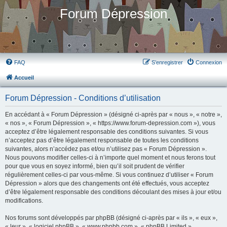
Forum Dépression
FAQ
S’enregistrer
Connexion
Accueil
Forum Dépression - Conditions d’utilisation
En accédant à « Forum Dépression » (désigné ci-après par « nous », « notre »,
« nos », « Forum Dépression », « https://www.forum-depression.com »), vous
acceptez d’être légalement responsable des conditions suivantes. Si vous
n’acceptez pas d’être légalement responsable de toutes les conditions
suivantes, alors n’accédez pas et/ou n’utilisez pas « Forum Dépression ».
Nous pouvons modifier celles-ci à n’importe quel moment et nous ferons tout
pour que vous en soyez informé, bien qu’il soit prudent de vérifier
régulièrement celles-ci par vous-même. Si vous continuez d’utiliser « Forum
Dépression » alors que des changements ont été effectués, vous acceptez
d’être légalement responsable des conditions découlant des mises à jour et/ou
modifications.
Nos forums sont développés par phpBB (désigné ci-après par « ils », « eux »,
« leur », « logiciel phpBB », « www.phpbb.com », « phpBB Limited »,