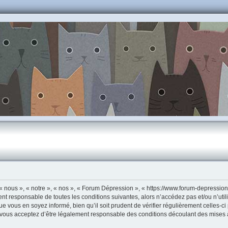
 nous », « notre », « nos », « Forum Dépression », « https://www.forum-depressio
ent responsable de toutes les conditions suivantes, alors n’accédez pas et/ou n’u
ue vous en soyez informé, bien qu’il soit prudent de vérifier régulièrement celles-c
vous acceptez d’être légalement responsable des conditions découlant des mises à 