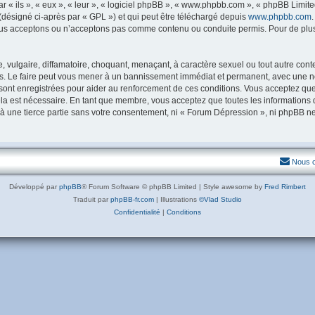
« ils », « eux », « leur », « logiciel phpBB », « www.phpbb.com », « phpBB Limited
(désigné ci-après par « GPL ») et qui peut être téléchargé depuis
www.phpbb.com
us acceptons ou n’acceptons pas comme contenu ou conduite permis. Pour de plus 
vulgaire, diffamatoire, choquant, menaçant, à caractère sexuel ou tout autre conte
s. Le faire peut vous mener à un bannissement immédiat et permanent, avec une notif
sont enregistrées pour aider au renforcement de ces conditions. Vous acceptez qu
ela est nécessaire. En tant que membre, vous acceptez que toutes les informations
 à une tierce partie sans votre consentement, ni « Forum Dépression », ni phpBB 
Nous c
Développé par
phpBB
® Forum Software © phpBB Limited | Style awesome by
Fred Rimbert
Traduit par
phpBB-fr.com
| Illustrations
©Vlad Studio
Confidentialité
|
Conditions