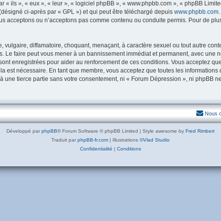
« ils », « eux », « leur », « logiciel phpBB », « www.phpbb.com », « phpBB Limited
(désigné ci-après par « GPL ») et qui peut être téléchargé depuis
www.phpbb.com
us acceptons ou n’acceptons pas comme contenu ou conduite permis. Pour de plus 
vulgaire, diffamatoire, choquant, menaçant, à caractère sexuel ou tout autre conte
s. Le faire peut vous mener à un bannissement immédiat et permanent, avec une notif
sont enregistrées pour aider au renforcement de ces conditions. Vous acceptez qu
ela est nécessaire. En tant que membre, vous acceptez que toutes les informations
 à une tierce partie sans votre consentement, ni « Forum Dépression », ni phpBB 
Nous c
Développé par
phpBB
® Forum Software © phpBB Limited | Style awesome by
Fred Rimbert
Traduit par
phpBB-fr.com
| Illustrations
©Vlad Studio
Confidentialité
|
Conditions