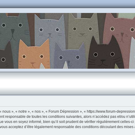
 nous », « notre », « nos », « Forum Dépression », « https://www.forum-depressio
ent responsable de toutes les conditions suivantes, alors n’accédez pas et/ou n’u
ue vous en soyez informé, bien qu’il soit prudent de vérifier régulièrement celles-c
vous acceptez d’être légalement responsable des conditions découlant des mises à 