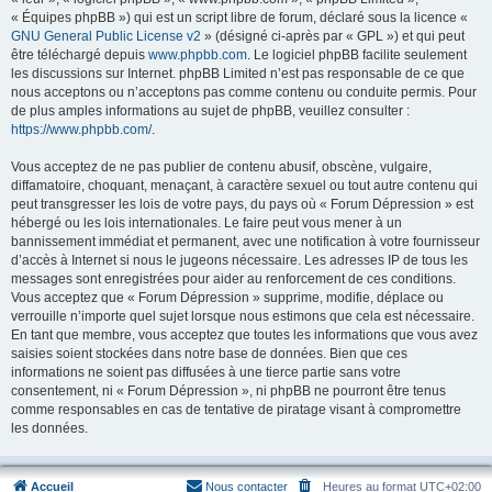
« Équipes phpBB ») qui est un script libre de forum, déclaré sous la licence «
GNU General Public License v2
» (désigné ci-après par « GPL ») et qui peut
être téléchargé depuis
www.phpbb.com
. Le logiciel phpBB facilite seulement
les discussions sur Internet. phpBB Limited n’est pas responsable de ce que
nous acceptons ou n’acceptons pas comme contenu ou conduite permis. Pour
de plus amples informations au sujet de phpBB, veuillez consulter :
https://www.phpbb.com/
.
Vous acceptez de ne pas publier de contenu abusif, obscène, vulgaire,
diffamatoire, choquant, menaçant, à caractère sexuel ou tout autre contenu qui
peut transgresser les lois de votre pays, du pays où « Forum Dépression » est
hébergé ou les lois internationales. Le faire peut vous mener à un
bannissement immédiat et permanent, avec une notification à votre fournisseur
d’accès à Internet si nous le jugeons nécessaire. Les adresses IP de tous les
messages sont enregistrées pour aider au renforcement de ces conditions.
Vous acceptez que « Forum Dépression » supprime, modifie, déplace ou
verrouille n’importe quel sujet lorsque nous estimons que cela est nécessaire.
En tant que membre, vous acceptez que toutes les informations que vous avez
saisies soient stockées dans notre base de données. Bien que ces
informations ne soient pas diffusées à une tierce partie sans votre
consentement, ni « Forum Dépression », ni phpBB ne pourront être tenus
comme responsables en cas de tentative de piratage visant à compromettre
les données.
Accueil
Nous contacter
Heures au format
UTC+02:00