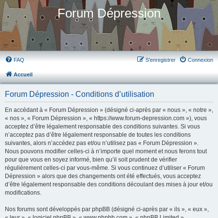
Forum Dépression
FAQ
S’enregistrer
Connexion
Accueil
Forum Dépression - Conditions d’utilisation
En accédant à « Forum Dépression » (désigné ci-après par « nous », « notre »,
« nos », « Forum Dépression », « https://www.forum-depression.com »), vous
acceptez d’être légalement responsable des conditions suivantes. Si vous
n’acceptez pas d’être légalement responsable de toutes les conditions
suivantes, alors n’accédez pas et/ou n’utilisez pas « Forum Dépression ».
Nous pouvons modifier celles-ci à n’importe quel moment et nous ferons tout
pour que vous en soyez informé, bien qu’il soit prudent de vérifier
régulièrement celles-ci par vous-même. Si vous continuez d’utiliser « Forum
Dépression » alors que des changements ont été effectués, vous acceptez
d’être légalement responsable des conditions découlant des mises à jour et/ou
modifications.
Nos forums sont développés par phpBB (désigné ci-après par « ils », « eux »,
« leur », « logiciel phpBB », « www.phpbb.com », « phpBB Limited »,