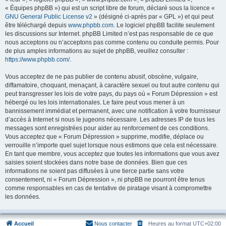
« Équipes phpBB ») qui est un script libre de forum, déclaré sous la licence «
GNU General Public License v2
» (désigné ci-après par « GPL ») et qui peut
être téléchargé depuis
www.phpbb.com
. Le logiciel phpBB facilite seulement
les discussions sur Internet. phpBB Limited n’est pas responsable de ce que
nous acceptons ou n’acceptons pas comme contenu ou conduite permis. Pour
de plus amples informations au sujet de phpBB, veuillez consulter :
https://www.phpbb.com/
.
Vous acceptez de ne pas publier de contenu abusif, obscène, vulgaire,
diffamatoire, choquant, menaçant, à caractère sexuel ou tout autre contenu qui
peut transgresser les lois de votre pays, du pays où « Forum Dépression » est
hébergé ou les lois internationales. Le faire peut vous mener à un
bannissement immédiat et permanent, avec une notification à votre fournisseur
d’accès à Internet si nous le jugeons nécessaire. Les adresses IP de tous les
messages sont enregistrées pour aider au renforcement de ces conditions.
Vous acceptez que « Forum Dépression » supprime, modifie, déplace ou
verrouille n’importe quel sujet lorsque nous estimons que cela est nécessaire.
En tant que membre, vous acceptez que toutes les informations que vous avez
saisies soient stockées dans notre base de données. Bien que ces
informations ne soient pas diffusées à une tierce partie sans votre
consentement, ni « Forum Dépression », ni phpBB ne pourront être tenus
comme responsables en cas de tentative de piratage visant à compromettre
les données.
Accueil
Nous contacter
Heures au format
UTC+02:00