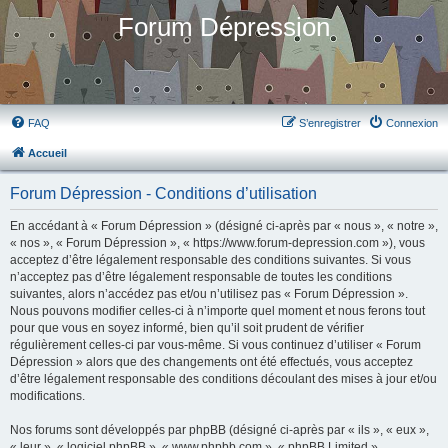
Forum Dépression
FAQ
S’enregistrer
Connexion
Accueil
Forum Dépression - Conditions d’utilisation
En accédant à « Forum Dépression » (désigné ci-après par « nous », « notre »,
« nos », « Forum Dépression », « https://www.forum-depression.com »), vous
acceptez d’être légalement responsable des conditions suivantes. Si vous
n’acceptez pas d’être légalement responsable de toutes les conditions
suivantes, alors n’accédez pas et/ou n’utilisez pas « Forum Dépression ».
Nous pouvons modifier celles-ci à n’importe quel moment et nous ferons tout
pour que vous en soyez informé, bien qu’il soit prudent de vérifier
régulièrement celles-ci par vous-même. Si vous continuez d’utiliser « Forum
Dépression » alors que des changements ont été effectués, vous acceptez
d’être légalement responsable des conditions découlant des mises à jour et/ou
modifications.
Nos forums sont développés par phpBB (désigné ci-après par « ils », « eux »,
« leur », « logiciel phpBB », « www.phpbb.com », « phpBB Limited »,