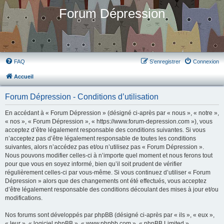
Forum Dépression
FAQ
S’enregistrer
Connexion
Accueil
Forum Dépression - Conditions d’utilisation
En accédant à « Forum Dépression » (désigné ci-après par « nous », « notre »,
« nos », « Forum Dépression », « https://www.forum-depression.com »), vous
acceptez d’être légalement responsable des conditions suivantes. Si vous
n’acceptez pas d’être légalement responsable de toutes les conditions
suivantes, alors n’accédez pas et/ou n’utilisez pas « Forum Dépression ».
Nous pouvons modifier celles-ci à n’importe quel moment et nous ferons tout
pour que vous en soyez informé, bien qu’il soit prudent de vérifier
régulièrement celles-ci par vous-même. Si vous continuez d’utiliser « Forum
Dépression » alors que des changements ont été effectués, vous acceptez
d’être légalement responsable des conditions découlant des mises à jour et/ou
modifications.
Nos forums sont développés par phpBB (désigné ci-après par « ils », « eux »,
« leur », « logiciel phpBB », « www.phpbb.com », « phpBB Limited »,