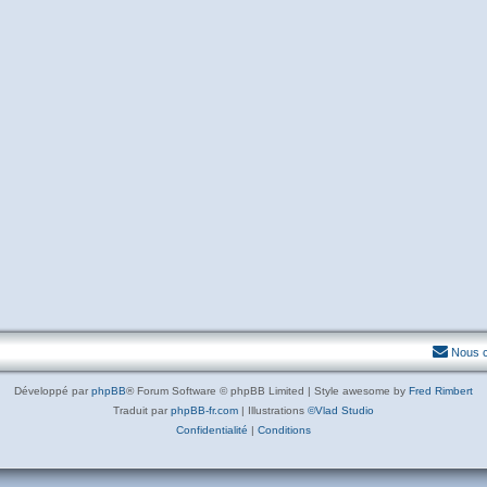
Nous c
Développé par
phpBB
® Forum Software © phpBB Limited | Style awesome by
Fred Rimbert
Traduit par
phpBB-fr.com
| Illustrations
©Vlad Studio
Confidentialité
|
Conditions