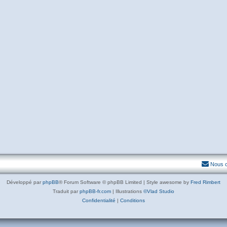
Nous c
Développé par
phpBB
® Forum Software © phpBB Limited | Style awesome by
Fred Rimbert
Traduit par
phpBB-fr.com
| Illustrations
©Vlad Studio
Confidentialité
|
Conditions