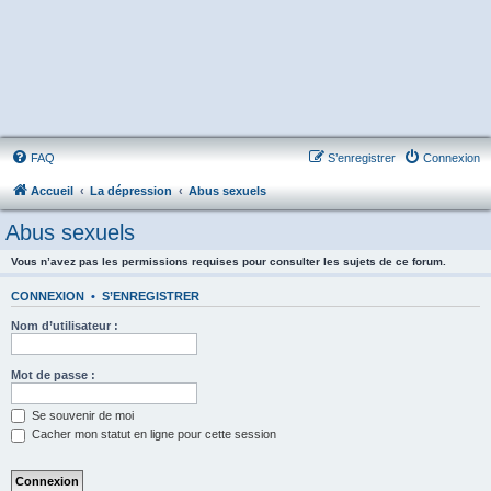
FAQ
S’enregistrer
Connexion
Accueil
La dépression
Abus sexuels
Abus sexuels
Vous n’avez pas les permissions requises pour consulter les sujets de ce forum.
CONNEXION
•
S’ENREGISTRER
Nom d’utilisateur :
Mot de passe :
Se souvenir de moi
Cacher mon statut en ligne pour cette session