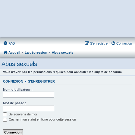
FAQ
S’enregistrer
Connexion
Accueil
La dépression
Abus sexuels
Abus sexuels
Vous n’avez pas les permissions requises pour consulter les sujets de ce forum.
CONNEXION
•
S’ENREGISTRER
Nom d’utilisateur :
Mot de passe :
Se souvenir de moi
Cacher mon statut en ligne pour cette session