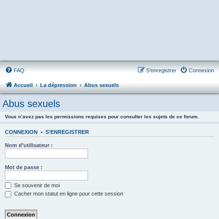
FAQ
S’enregistrer
Connexion
Accueil
La dépression
Abus sexuels
Abus sexuels
Vous n’avez pas les permissions requises pour consulter les sujets de ce forum.
CONNEXION
•
S’ENREGISTRER
Nom d’utilisateur :
Mot de passe :
Se souvenir de moi
Cacher mon statut en ligne pour cette session